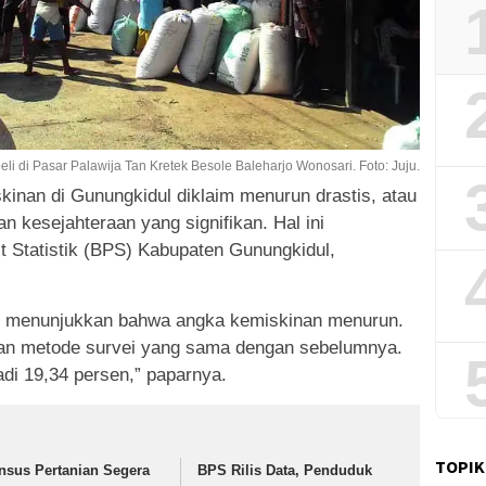
 beli di Pasar Palawija Tan Kretek Besole Baleharjo Wonosari. Foto: Juju.
kinan di Gunungkidul diklaim menurun drastis, atau
an kesejahteraan yang signifikan. Hal ini
 Statistik (BPS) Kabupaten Gunungkidul,
16 menunjukkan bahwa angka kemiskinan menurun.
gan metode survei yang sama dengan sebelumnya.
i 19,34 persen,” paparnya.
TOPIK
nsus Pertanian Segera
BPS Rilis Data, Penduduk