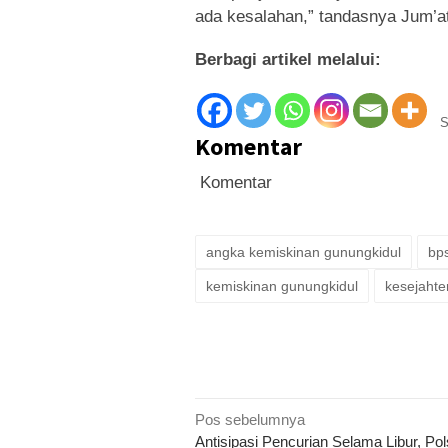
ada kesalahan,” tandasnya Jum’at
Berbagi artikel melalui:
S
Komentar
Komentar
angka kemiskinan gunungkidul
bp
kemiskinan gunungkidul
kesejahte
Navigasi
Pos sebelumnya
Antisipasi Pencurian Selama Libur, Po