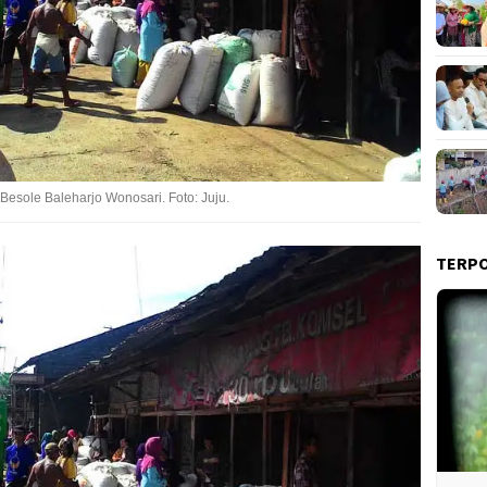
k Besole Baleharjo Wonosari. Foto: Juju.
TERP