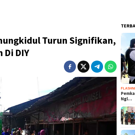
TERB
ungkidul Turun Signifikan,
 Di DIY
FLASHN
Pemka
Ngl…