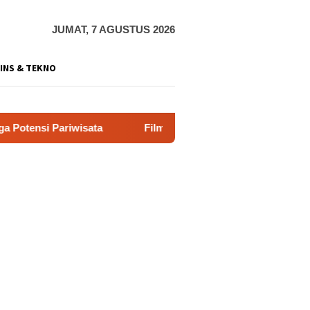
JUMAT, 7 AGUSTUS 2026
INS & TEKNO
a
Film “Nalar” Karya Guru SD Raih Juara 1 Lomba Video