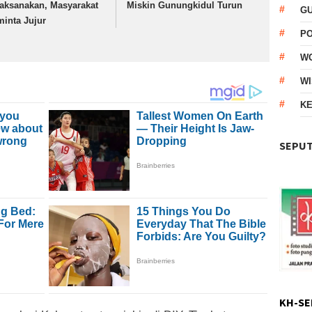
laksanakan, Masyarakat
Miskin Gunungkidul Turun
G
minta Jujur
P
W
WI
KE
SEPUT
KH-SE