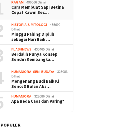
1
RAGAM
496666 Dilihat
Cara Membuat Sapi Betina
Cepat Kawin Sec…
2
HISTORIA & MITOLOGI
435699
Dilihat
Minggu Pahing Dipilih
sebagai Hari Baik …
3
FLASHNEWS
433465 Dilihat
Berdalih Punya Konsep
Sendiri Kembangka…
4
HUMANIORA
,
SENI BUDAYA
326083
Dilihat
Mengenang Budi Baik Ki
Seno: 8 Bulan Abs…
5
HUMANIORA
322086 Dilihat
Apa Beda Caos dan Paring?
 POPULER