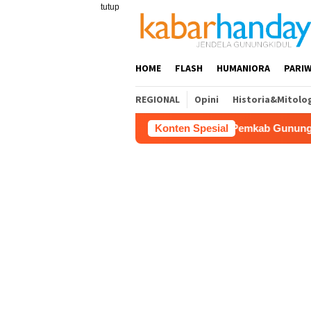
Loncat
tutup
ke
konten
HOME
FLASH
HUMANIORA
PARIW
REGIONAL
Opini
Historia&Mitolo
Pemkab Gunungkidul Dorong Tol Tem
Konten Spesial