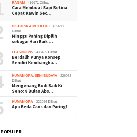
1
RAGAM
496671 Dilihat
Cara Membuat Sapi Betina
Cepat Kawin Sec…
2
HISTORIA & MITOLOGI
435699
Dilihat
Minggu Pahing Dipilih
sebagai Hari Baik …
3
FLASHNEWS
433465 Dilihat
Berdalih Punya Konsep
Sendiri Kembangka…
4
HUMANIORA
,
SENI BUDAYA
326083
Dilihat
Mengenang Budi Baik Ki
Seno: 8 Bulan Abs…
5
HUMANIORA
322086 Dilihat
Apa Beda Caos dan Paring?
 POPULER