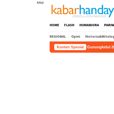
Loncat
tutup
ke
konten
HOME
FLASH
HUMANIORA
PARIW
REGIONAL
Opini
Historia&Mitolo
ih Juara 1 Lomba Video Literasi Gunungkidul 2026
Konten Spesial
Kerja