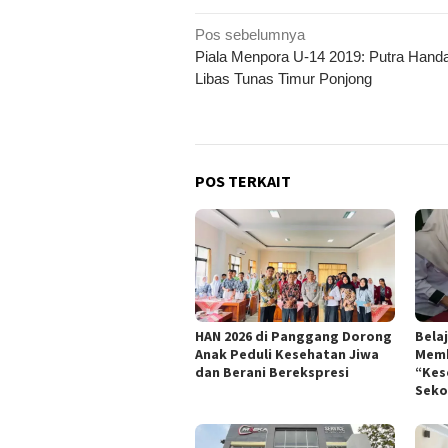
Navigasi
Pos sebelumnya
Piala Menpora U-14 2019: Putra Handa
pos
Libas Tunas Timur Ponjong
POS TERKAIT
HAN 2026 di Panggang Dorong
Belaj
Anak Peduli Kesehatan Jiwa
Memb
dan Berani Berekspresi
“Kes
Seko