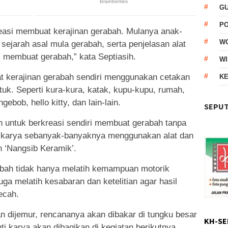
G
P
asi membuat kerajinan gerabah. Mulanya anak-
W
sejarah asal mula gerabah, serta penjelasan alat
 membuat gerabah,” kata Septiasih.
WI
t kerajinan gerabah sendiri menggunakan cetakan
KE
uk. Seperti kura-kura, katak, kupu-kupu, rumah,
ebob, hello kitty, dan lain-lain.
SEPUT
n untuk berkreasi sendiri membuat gerabah tanpa
 karya sebanyak-banyaknya menggunakan alat dan
 ‘Nangsib Keramik’.
bah tidak hanya melatih kemampuan motorik
ga melatih kesabaran dan ketelitian agar hasil
ecah.
 dijemur, rencananya akan dibakar di tungku besar
KH-SE
ti karya akan dibagikan di kegiatan berikutnya.