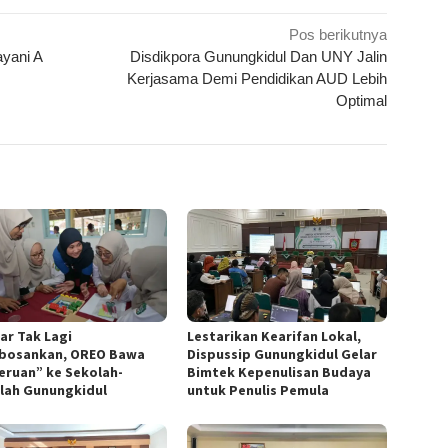
Pos berikutnya
yani A
Disdikpora Gunungkidul Dan UNY Jalin
Kerjasama Demi Pendidikan AUD Lebih
Optimal
Lestarikan Kearifan Lokal,
ar Tak Lagi
Dispussip Gunungkidul Gelar
osankan, OREO Bawa
Bimtek Kepenulisan Budaya
eruan” ke Sekolah-
untuk Penulis Pemula
lah Gunungkidul