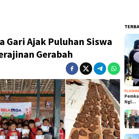
TERB
a Gari Ajak Puluhan Siswa
rajinan Gerabah
FLASHN
Pemka
Ngl…