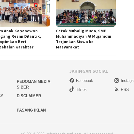
m Anak Kapanewon
Cetak Mubalig Muda, SMP
gang Resmi Dilantik,
Muhammadiyah Al Mujahidin
opimkap Beri
Terjunkan Siswa ke
ekalan Karakter
Masyarakat
JARINGAN SOCIAL
Facebook
Instag
PEDOMAN MEDIA
SIBER
Tiktok
RSS
CY
DISCLAIMER
PASANG IKLAN