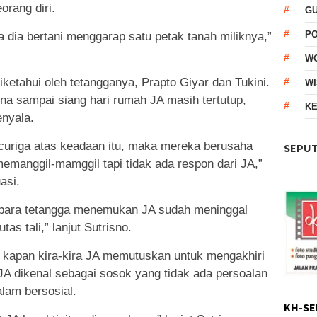
rang diri.
G
P
 dia bertani menggarap satu petak tanah miliknya,”
W
diketahui oleh tetangganya, Prapto Giyar dan Tukini.
WI
na sampai siang hari rumah JA masih tertutup,
KE
nyala.
curiga atas keadaan itu, maka mereka berusaha
SEPUT
manggil-mamggil tapi tidak ada respon dari JA,”
asi.
an para tetangga menemukan JA sudah meninggal
as tali,” lanjut Sutrisno.
, kapan kira-kira JA memutuskan untuk mengakhiri
A dikenal sebagai sosok yang tidak ada persoalan
lam bersosial.
KH-SE