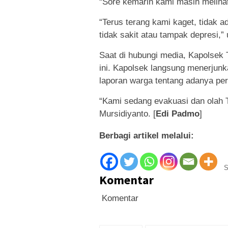
“Sore kemarin kami masih melihat 
“Terus terang kami kaget, tidak a
tidak sakit atau tampak depresi,” 
Saat di hubungi media, Kapolsek
ini. Kapolsek langsung menerjun
laporan warga tentang adanya peri
“Kami sedang evakuasi dan olah T
Mursidiyanto. [
Edi Padmo
]
Berbagi artikel melalui:
S
Komentar
Komentar