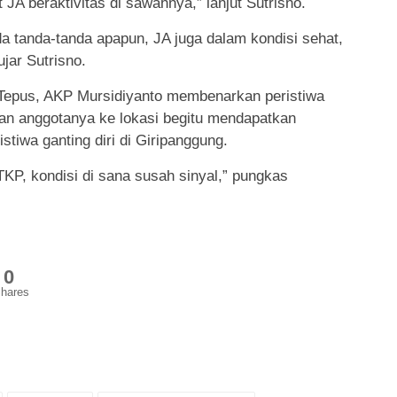
JA beraktivitas di sawahnya,” lanjut Sutrisno.
da tanda-tanda apapun, JA juga dalam kondisi sehat,
ujar Sutrisno.
 Tepus, AKP Mursidiyanto membenarkan peristiwa
kan anggotanya ke lokasi begitu mendapatkan
stiwa ganting diri di Giripanggung.
KP, kondisi di sana susah sinyal,” pungkas
0
hares