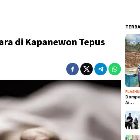
TERB
ara di Kapanewon Tepus
FLASHN
Dompet
Ai…