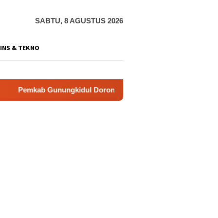
SABTU, 8 AGUSTUS 2026
INS & TEKNO
ungkidul Dorong Tol Tembus Nglanggeran, Bahas Akses Jalan 