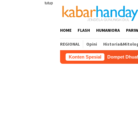
Loncat
tutup
ke
konten
HOME
FLASH
HUMANIORA
PARIW
REGIONAL
Opini
Historia&Mitolo
Konten Spesial
Dompet Dhuafa Salurkan 150 R