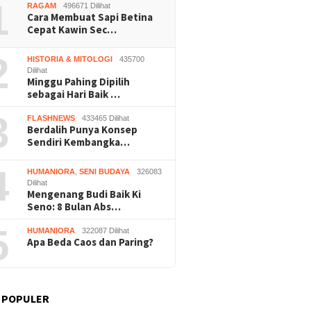
1
RAGAM
496671 Dilihat
Cara Membuat Sapi Betina
Cepat Kawin Sec…
2
HISTORIA & MITOLOGI
435700
Dilihat
Minggu Pahing Dipilih
sebagai Hari Baik …
3
FLASHNEWS
433465 Dilihat
Berdalih Punya Konsep
Sendiri Kembangka…
4
HUMANIORA
,
SENI BUDAYA
326083
Dilihat
Mengenang Budi Baik Ki
Seno: 8 Bulan Abs…
5
HUMANIORA
322087 Dilihat
Apa Beda Caos dan Paring?
 POPULER