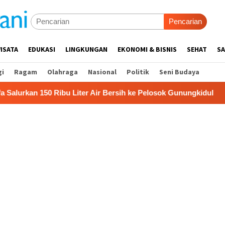
Pencarian
ISATA
EDUKASI
LINGKUNGAN
EKONOMI & BISNIS
SEHAT
SA
gi
Ragam
Olahraga
Nasional
Politik
Seni Budaya
ibu Liter Air Bersih ke Pelosok Gunungkidul
Pemkab Gun