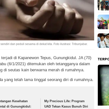
endiri dan peduli sesama di dekat kita. Foto ilustrasi: Tribunjabar.
 terjadi di Kapanewon Tepus, Gunungkidul. JA (70)
TERP
abu (6/1/2021) ditemukan oleh tetangganya dalam
ng di seutas kain berwarna merah di rumahnya.
a yang telah lama tinggal seorang diri di rumahnya.
ntangan Kesehatan
My Precious Life: Program
ntal di Gunungkidul:
UAD Tekan Kasus Bunuh Diri