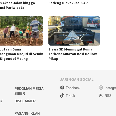
s Akses Jalan hingga
Sadeng Dievakuasi SAR
nsi Pariwisata
! Jutaan Dana
Siswa SD Meninggal Dunia
angunan Masjid di Semin
Terkena Muatan Besi Hollow
 Digondol Maling
Pikap
JARINGAN SOCIAL
Facebook
Instag
PEDOMAN MEDIA
SIBER
Tiktok
RSS
CY
DISCLAIMER
PASANG IKLAN