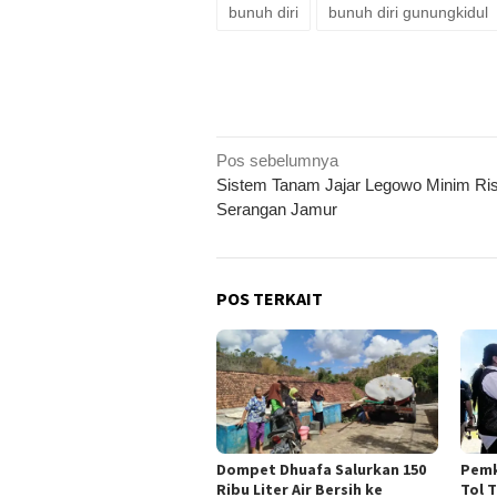
bunuh diri
bunuh diri gunungkidul
Navigasi
Pos sebelumnya
Sistem Tanam Jajar Legowo Minim Ris
pos
Serangan Jamur
POS TERKAIT
Dompet Dhuafa Salurkan 150
Pemk
Ribu Liter Air Bersih ke
Tol 