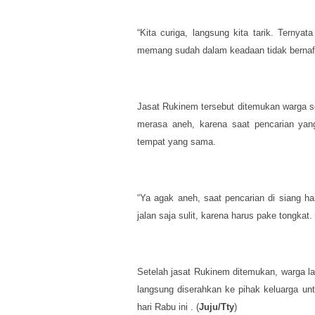
“Kita curiga, langsung kita tarik. Terny
memang sudah dalam keadaan tidak bernafa
Jasat Rukinem tersebut ditemukan warga s
merasa aneh, karena saat pencarian yan
tempat yang sama.
“Ya agak aneh, saat pencarian di siang ha
jalan saja sulit, karena harus pake tongka
Setelah jasat Rukinem ditemukan, warga 
langsung diserahkan ke pihak keluarga 
hari Rabu ini . (
Juju/Tty
)