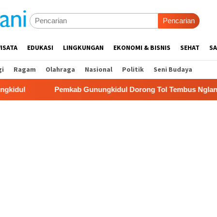
Pencarian
ISATA
EDUKASI
LINGKUNGAN
EKONOMI & BISNIS
SEHAT
SA
gi
Ragam
Olahraga
Nasional
Politik
Seni Budaya
Pemkab Gunungkidul Dorong Tol Tembus Nglanggeran, Bahas A