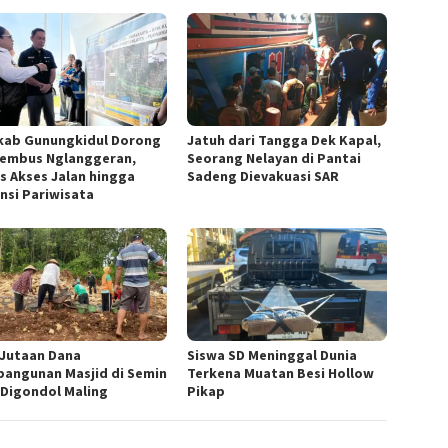
ab Gunungkidul Dorong
Jatuh dari Tangga Dek Kapal,
Tembus Nglanggeran,
Seorang Nelayan di Pantai
s Akses Jalan hingga
Sadeng Dievakuasi SAR
nsi Pariwisata
! Jutaan Dana
Siswa SD Meninggal Dunia
angunan Masjid di Semin
Terkena Muatan Besi Hollow
 Digondol Maling
Pikap