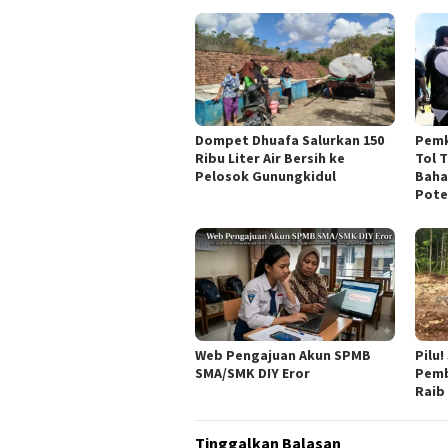
Dompet Dhuafa Salurkan 150
Pemk
Ribu Liter Air Bersih ke
Tol 
Pelosok Gunungkidul
Baha
Pote
Web Pengajuan Akun SPMB
Pilu
SMA/SMK DIY Eror
Pemb
Raib
Tinggalkan Balasan