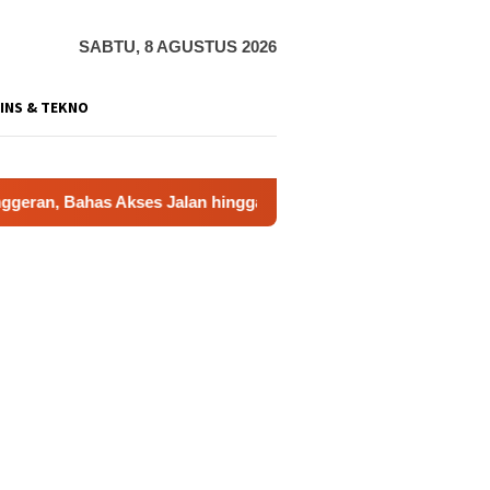
SABTU, 8 AGUSTUS 2026
INS & TEKNO
kses Jalan hingga Potensi Pariwisata
Film “Nalar” Ka