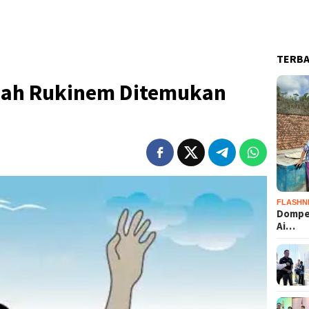
TERB
bah Rukinem Ditemukan
FLASHN
Dompet
Ai…