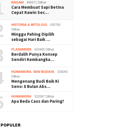
1
RAGAM
496671 Dilihat
Cara Membuat Sapi Betina
Cepat Kawin Sec…
2
HISTORIA & MITOLOGI
435700
Dilihat
Minggu Pahing Dipilih
sebagai Hari Baik …
3
FLASHNEWS
433465 Dilihat
Berdalih Punya Konsep
Sendiri Kembangka…
4
HUMANIORA
,
SENI BUDAYA
326083
Dilihat
Mengenang Budi Baik Ki
Seno: 8 Bulan Abs…
5
HUMANIORA
322087 Dilihat
Apa Beda Caos dan Paring?
 POPULER