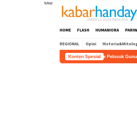
Loncat
tutup
ke
konten
HOME
FLASH
HUMANIORA
PARIW
REGIONAL
Opini
Historia&Mitolo
urkan 150 Ribu Liter Air Bersih ke Pelosok Gunungkidul
Konten Spesial