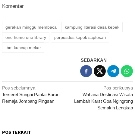
Komentar
gerakan minggu membaca
kampung literasi desa kepek
one home one library
perpusdes kepek saptosari
tbm kuncup mekar
SEBARKAN
Navigasi
Pos sebelumnya
Pos berikutnya
Terseret Sungai Pantai Baron,
Wahana Destinasi Wisata
pos
Remaja Jombang Pingsan
Lembah Karst Goa Ngingrong
Semakin Lengkap
POS TERKAIT