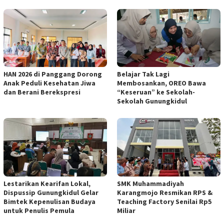
HAN 2026 di Panggang Dorong
Belajar Tak Lagi
Anak Peduli Kesehatan Jiwa
Membosankan, OREO Bawa
dan Berani Berekspresi
“Keseruan” ke Sekolah-
Sekolah Gunungkidul
Lestarikan Kearifan Lokal,
SMK Muhammadiyah
Dispussip Gunungkidul Gelar
Karangmojo Resmikan RPS &
Bimtek Kepenulisan Budaya
Teaching Factory Senilai Rp5
untuk Penulis Pemula
Miliar