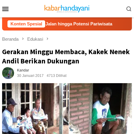
Loncat
Menu
ke
Mobile
konten
 Akses Jalan hingga Potensi Pariwisata
Konten Spesial
Film “Nalar” 
Beranda
Edukasi
Gerakan Minggu Membaca, Kakek Nenek
Andil Berikan Dukungan
Kandar
30 Januari 2017
4713 Dilihat