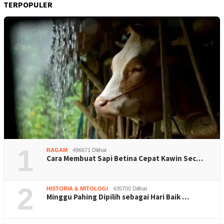
TERPOPULER
1
RAGAM
496671 Dilihat
Cara Membuat Sapi Betina Cepat Kawin Sec…
2
HISTORIA & MITOLOGI
435700 Dilihat
Minggu Pahing Dipilih sebagai Hari Baik …