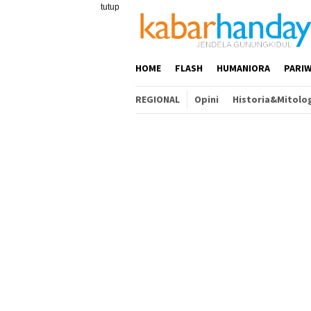
Loncat
tutup
ke
konten
HOME
FLASH
HUMANIORA
PARIW
REGIONAL
Opini
Historia&Mitolo