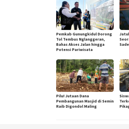
Pemkab Gunungkidul Dorong
Jatu
Tol Tembus Nglanggeran,
Seor
Bahas Akses Jalan hingga
Sade
Potensi Pariwisata
Pilu! Jutaan Dana
Sisw
Pembangunan Masjid di Semin
Terk
Raib Digondol Maling
Pika