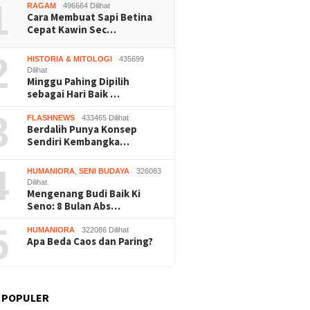
1
RAGAM
496664 Dilihat
Cara Membuat Sapi Betina
Cepat Kawin Sec…
2
HISTORIA & MITOLOGI
435699
Dilihat
Minggu Pahing Dipilih
sebagai Hari Baik …
3
FLASHNEWS
433465 Dilihat
Berdalih Punya Konsep
Sendiri Kembangka…
4
HUMANIORA
,
SENI BUDAYA
326083
Dilihat
Mengenang Budi Baik Ki
Seno: 8 Bulan Abs…
5
HUMANIORA
322086 Dilihat
Apa Beda Caos dan Paring?
 POPULER