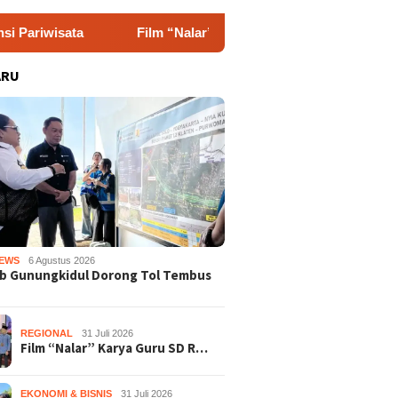
Film “Nalar” Karya Guru SD Raih Juara 1 Lomba Video Liter
ARU
EWS
6 Agustus 2026
b Gunungkidul Dorong Tol Tembus
REGIONAL
31 Juli 2026
Film “Nalar” Karya Guru SD R…
EKONOMI & BISNIS
31 Juli 2026