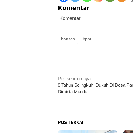
S
Komentar
Komentar
bansos
bpnt
Navigasi
Pos sebelumnya
8 Tahun Selingkuh, Dukuh Di Desa P
pos
Diminta Mundur
POS TERKAIT