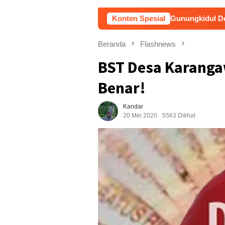
Pemkab Gunungkidul Dorong Tol Tembus Ng
Konten Spesial
Beranda
Flashnews
BST Desa Karanga
Benar!
Kandar
20 Mei 2020
5563 Dilihat