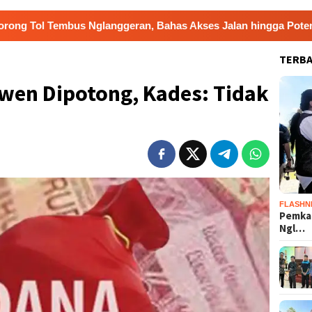
langgeran, Bahas Akses Jalan hingga Potensi Pariwisata
TERB
wen Dipotong, Kades: Tidak
FLASHN
Pemka
Ngl…