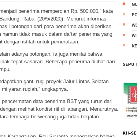
G
menjadi penerima memperoleh Rp. 500.000,” kata
P
Bandung, Rabu, (20/5/2020). Menurut informasi
W
hasil potongan dari para penerima akan diberikan
 namun tidak masuk dalam daftar penerima yang
WI
t dengan istilah untuk pemerataan.
KE
elain adanya potongan, ia juga menilai bahwa
idak tepat sasaran. Beberapa penerima dilihat dari
SEPUT
ampu.
apatkan ganti rugi proyek Jalur Lintas Selatan
milyaran rupiah,” ungkapnya.
 pencermatan data penerima BST yang turun dari
dengan melihat kondisi riil di lapangan. Menurutnya,
ntara lembaga berwenang juga tidak berjalan
KH-SE
Kades Karangawen, Roji Suyanta menegaskan bahwa