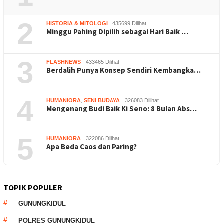
2
HISTORIA & MITOLOGI
435699 Dilihat
Minggu Pahing Dipilih sebagai Hari Baik …
3
FLASHNEWS
433465 Dilihat
Berdalih Punya Konsep Sendiri Kembangka…
4
HUMANIORA
,
SENI BUDAYA
326083 Dilihat
Mengenang Budi Baik Ki Seno: 8 Bulan Abs…
5
HUMANIORA
322086 Dilihat
Apa Beda Caos dan Paring?
TOPIK POPULER
GUNUNGKIDUL
POLRES GUNUNGKIDUL