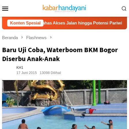
Loncat
Menu
ke
Mobile
konten
ran, Bahas Akses Jalan hingga Potensi Pariwisata
Konten Spesial
Fi
Beranda
Flashnews
Baru Uji Coba, Waterboom BKM Bogor
Diserbu Anak-Anak
KH1
17 Juni 2015
13098 Dilihat