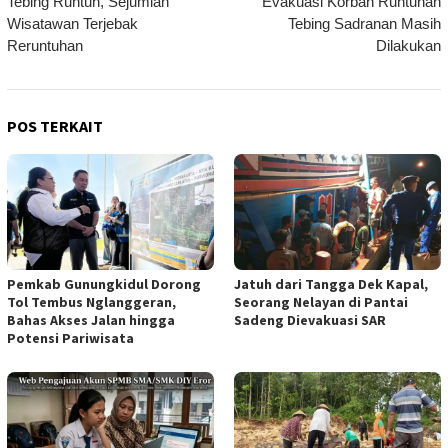
Tebing Runtuh, Sejumlah
Evakuasi Korban Runtuhan
pos
Wisatawan Terjebak
Tebing Sadranan Masih
Reruntuhan
Dilakukan
POS TERKAIT
Pemkab Gunungkidul Dorong
Jatuh dari Tangga Dek Kapal,
Tol Tembus Nglanggeran,
Seorang Nelayan di Pantai
Bahas Akses Jalan hingga
Sadeng Dievakuasi SAR
Potensi Pariwisata