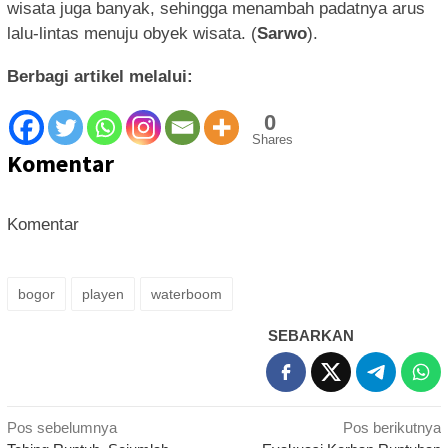
wisata juga banyak, sehingga menambah padatnya arus
lalu-lintas menuju obyek wisata. (
Sarwo
).
Berbagi artikel melalui:
0
Shares
Komentar
Komentar
bogor
playen
waterboom
SEBARKAN
Navigasi
Pos sebelumnya
Pos berikutnya