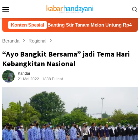
Loncat
Menu
ke
Mobile
konten
 Sepi, Roni Banting Stir Tanam Melon Untung Rp40 Juta Sekali
Konten Spesial
Beranda
Regional
“Ayo Bangkit Bersama” jadi Tema Hari
Kebangkitan Nasional
Kandar
21 Mei 2022
1838 Dilihat