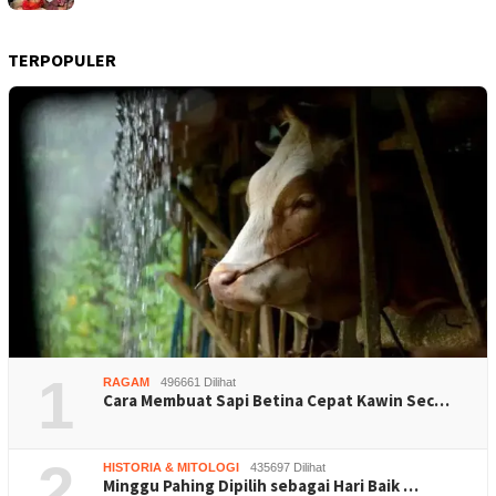
TERPOPULER
1
RAGAM
496661 Dilihat
Cara Membuat Sapi Betina Cepat Kawin Sec…
2
HISTORIA & MITOLOGI
435697 Dilihat
Minggu Pahing Dipilih sebagai Hari Baik …