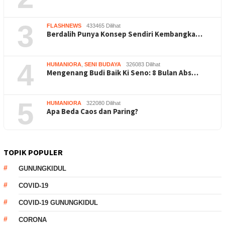
3
FLASHNEWS
433465 Dilihat
Berdalih Punya Konsep Sendiri Kembangka…
4
HUMANIORA
,
SENI BUDAYA
326083 Dilihat
Mengenang Budi Baik Ki Seno: 8 Bulan Abs…
5
HUMANIORA
322080 Dilihat
Apa Beda Caos dan Paring?
TOPIK POPULER
GUNUNGKIDUL
COVID-19
COVID-19 GUNUNGKIDUL
CORONA