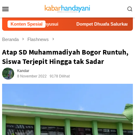
Loncat
Menu
ke
Mobile
konten
mil dan Menyusui
Konten Spesial
Dompet Dhuafa Salurkan 150 Ribu Lite
Beranda
Flashnews
Atap SD Muhammadiyah Bogor Runtuh,
Siswa Terjepit Hingga tak Sadar
Kandar
8 November 2022
9178 Dilihat