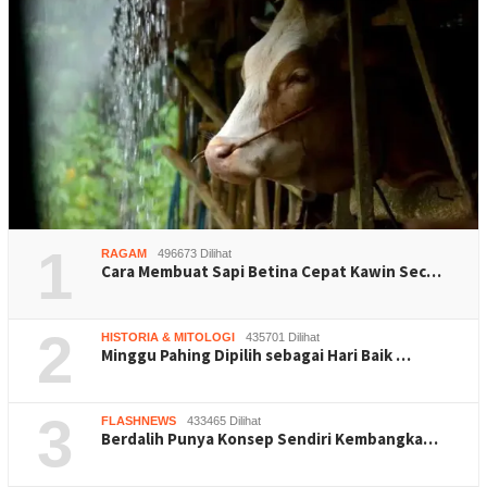
1
RAGAM
496673 Dilihat
Cara Membuat Sapi Betina Cepat Kawin Sec…
2
HISTORIA & MITOLOGI
435701 Dilihat
Minggu Pahing Dipilih sebagai Hari Baik …
3
FLASHNEWS
433465 Dilihat
Berdalih Punya Konsep Sendiri Kembangka…