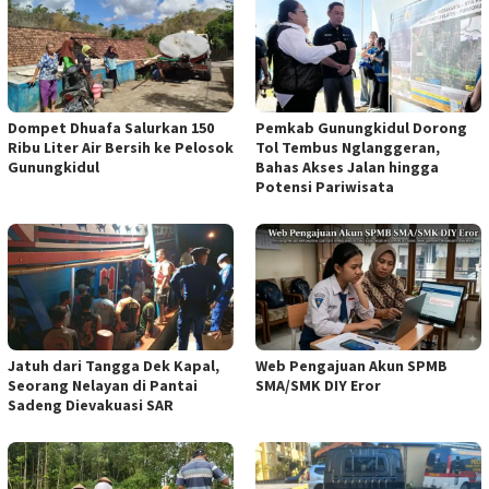
Dompet Dhuafa Salurkan 150
Pemkab Gunungkidul Dorong
Ribu Liter Air Bersih ke Pelosok
Tol Tembus Nglanggeran,
Gunungkidul
Bahas Akses Jalan hingga
Potensi Pariwisata
Jatuh dari Tangga Dek Kapal,
Web Pengajuan Akun SPMB
Seorang Nelayan di Pantai
SMA/SMK DIY Eror
Sadeng Dievakuasi SAR