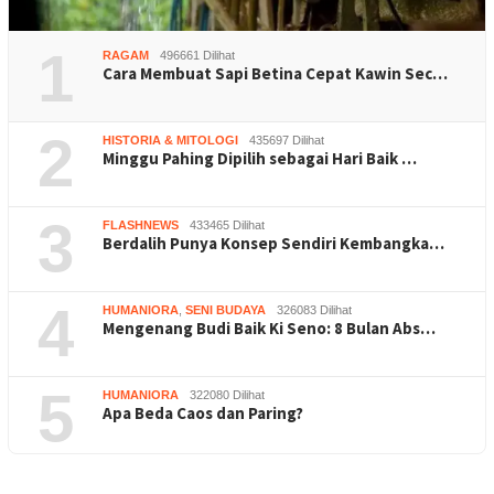
1
RAGAM
496661 Dilihat
Cara Membuat Sapi Betina Cepat Kawin Sec…
2
HISTORIA & MITOLOGI
435697 Dilihat
Minggu Pahing Dipilih sebagai Hari Baik …
3
FLASHNEWS
433465 Dilihat
Berdalih Punya Konsep Sendiri Kembangka…
4
HUMANIORA
,
SENI BUDAYA
326083 Dilihat
Mengenang Budi Baik Ki Seno: 8 Bulan Abs…
5
HUMANIORA
322080 Dilihat
Apa Beda Caos dan Paring?