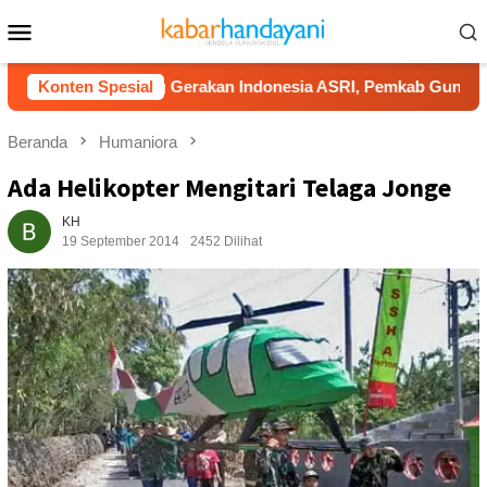
Loncat
Menu
ke
Mobile
konten
Dukung Gerakan Indonesia ASRI, Pemkab Gunungkidul Gelar 
Konten Spesial
Beranda
Humaniora
Ada Helikopter Mengitari Telaga Jonge
KH
19 September 2014
2452 Dilihat