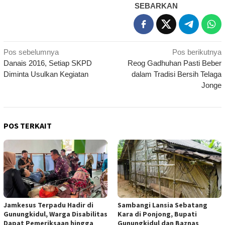
SEBARKAN
Navigasi
Pos sebelumnya
Pos berikutnya
Danais 2016, Setiap SKPD
Reog Gadhuhan Pasti Beber
pos
Diminta Usulkan Kegiatan
dalam Tradisi Bersih Telaga
Jonge
POS TERKAIT
Jamkesus Terpadu Hadir di
Sambangi Lansia Sebatang
Gunungkidul, Warga Disabilitas
Kara di Ponjong, Bupati
Dapat Pemeriksaan hingga
Gunungkidul dan Baznas