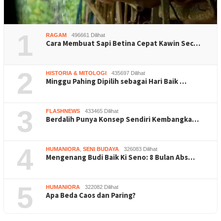
1
RAGAM
496661 Dilihat
Cara Membuat Sapi Betina Cepat Kawin Sec…
2
HISTORIA & MITOLOGI
435697 Dilihat
Minggu Pahing Dipilih sebagai Hari Baik …
3
FLASHNEWS
433465 Dilihat
Berdalih Punya Konsep Sendiri Kembangka…
4
HUMANIORA
,
SENI BUDAYA
326083 Dilihat
Mengenang Budi Baik Ki Seno: 8 Bulan Abs…
5
HUMANIORA
322082 Dilihat
Apa Beda Caos dan Paring?