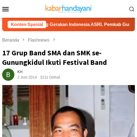
Loncat
Menu
ke
Mobile
konten
Dukung Gerakan Indonesia ASRI, Pemkab Gunungkidul Gelar
Konten Spesial
Beranda
Flashnews
17 Grup Band SMA dan SMK se-
Gunungkidul Ikuti Festival Band
KH
2 Juni 2014
3211 Dilihat