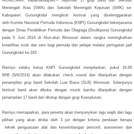
WONOSARI, kabarhandayani.– Sejumlah 17 grup band dari
Sekolah
Menengah Atas (SMA) dan Sekolah Menengah Kejuruan (SMK) se-
Kabupaten Gunungkidul
mengikuti festival yang diselenggarakan
oleh
Komite Nasional Pemuda Indonesia (
KNPI) Gunungkidul bekerjasama
dengan Dinas Pendidikan Pemuda dan Olagraga (Disdikpora) Gunungkidul
pada 5 Juni 2014 di Alun-alun Wonosari dalam rangka meningkatkan
kreatifitas msik dan seni bagi pemuda dan pelajar melalui peringatan jadi
Gunungkidul ke-183.
Ramiyo selaku ketua KNPI Gunungkidul menjelaskan, pukul 16.00
WIB (5/6/2014) akan dilakukan check sound dan dilanjutkan dengan
penampilan grup band Sekolah Luar Biasa (SLB) Wonosari.
Selanjunya
festival band akan dibuka dengan musik bambu dilanjutkan dengan
penampilan 17 band dan ditutup dengan grup Koesplusan.
Ramiyo memaparkan, para peserta akan menyanyikan lagu wajib dan lagu
pilihan yang akan dinilai oleh 3 juri dengan kriteria penilaian berupa
teknik penguasaan alat dan keseimbangan personil, aransemen dan