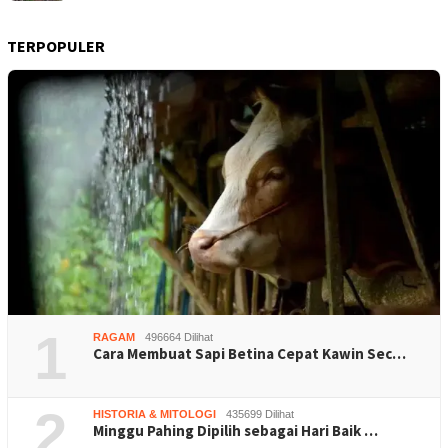
TERPOPULER
1
RAGAM
496664 Dilihat
Cara Membuat Sapi Betina Cepat Kawin Sec…
2
HISTORIA & MITOLOGI
435699 Dilihat
Minggu Pahing Dipilih sebagai Hari Baik …