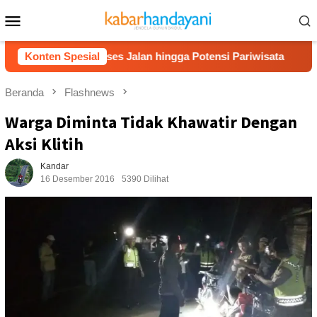
Loncat
Menu
ke
Mobile
konten
has Akses Jalan hingga Potensi Pariwisata
Konten Spesial
Film “Nala
Beranda
Flashnews
Warga Diminta Tidak Khawatir Dengan
Aksi Klitih
Kandar
16 Desember 2016
5390 Dilihat