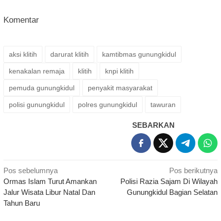
Komentar
aksi klitih
darurat klitih
kamtibmas gunungkidul
kenakalan remaja
klitih
knpi klitih
pemuda gunungkidul
penyakit masyarakat
polisi gunungkidul
polres gunungkidul
tawuran
SEBARKAN
Navigasi
Pos sebelumnya
Pos berikutnya
Ormas Islam Turut Amankan
Polisi Razia Sajam Di Wilayah
pos
Jalur Wisata Libur Natal Dan
Gunungkidul Bagian Selatan
Tahun Baru