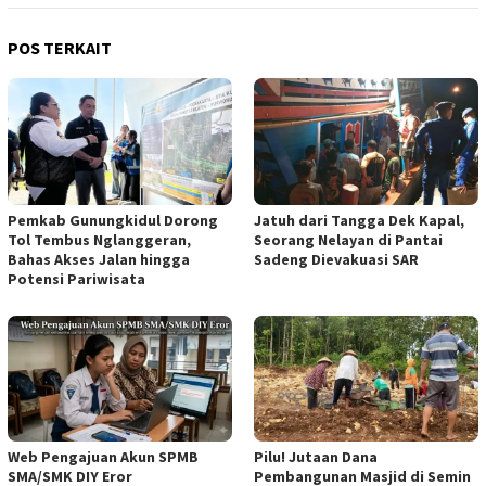
POS TERKAIT
Pemkab Gunungkidul Dorong
Jatuh dari Tangga Dek Kapal,
Tol Tembus Nglanggeran,
Seorang Nelayan di Pantai
Bahas Akses Jalan hingga
Sadeng Dievakuasi SAR
Potensi Pariwisata
Web Pengajuan Akun SPMB
Pilu! Jutaan Dana
SMA/SMK DIY Eror
Pembangunan Masjid di Semin