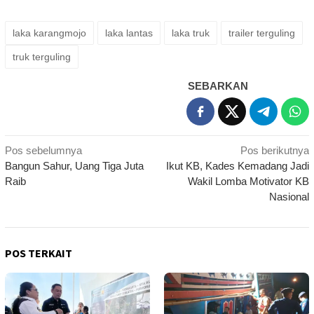
laka karangmojo
laka lantas
laka truk
trailer terguling
truk terguling
SEBARKAN
Navigasi
Pos sebelumnya
Pos berikutnya
Bangun Sahur, Uang Tiga Juta
Ikut KB, Kades Kemadang Jadi
pos
Raib
Wakil Lomba Motivator KB
Nasional
POS TERKAIT