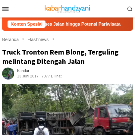
Loncat
Menu
ke
Mobile
konten
has Akses Jalan hingga Potensi Pariwisata
Konten Spesial
Film “Nala
Beranda
Flashnews
Truck Tronton Rem Blong, Terguling
melintang Ditengah Jalan
Kandar
13 Juni 2017
7077 Dilihat