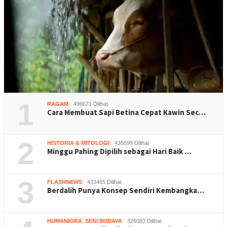
1
RAGAM
496671 Dilihat
Cara Membuat Sapi Betina Cepat Kawin Sec…
2
HISTORIA & MITOLOGI
435699 Dilihat
Minggu Pahing Dipilih sebagai Hari Baik …
3
FLASHNEWS
433465 Dilihat
Berdalih Punya Konsep Sendiri Kembangka…
HUMANIORA
,
SENI BUDAYA
326083 Dilihat