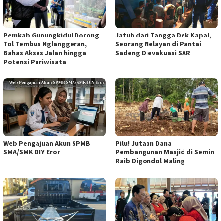
Pemkab Gunungkidul Dorong
Jatuh dari Tangga Dek Kapal,
Tol Tembus Nglanggeran,
Seorang Nelayan di Pantai
Bahas Akses Jalan hingga
Sadeng Dievakuasi SAR
Potensi Pariwisata
Web Pengajuan Akun SPMB
Pilu! Jutaan Dana
SMA/SMK DIY Eror
Pembangunan Masjid di Semin
Raib Digondol Maling