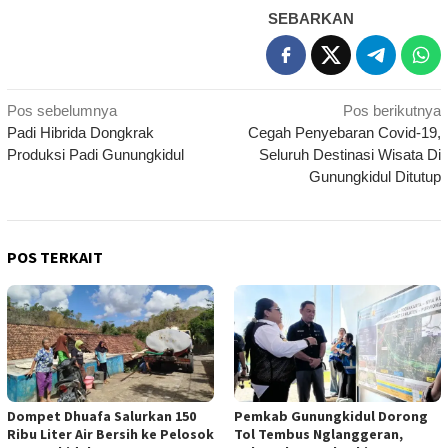
SEBARKAN
Navigasi
Pos sebelumnya
Pos berikutnya
Padi Hibrida Dongkrak
Cegah Penyebaran Covid-19,
pos
Produksi Padi Gunungkidul
Seluruh Destinasi Wisata Di
Gunungkidul Ditutup
POS TERKAIT
Dompet Dhuafa Salurkan 150
Pemkab Gunungkidul Dorong
Ribu Liter Air Bersih ke Pelosok
Tol Tembus Nglanggeran,