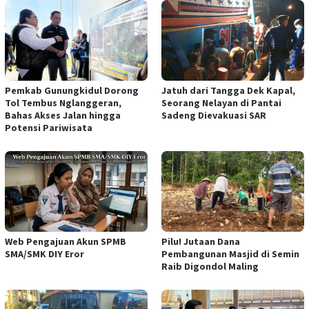
Pemkab Gunungkidul Dorong
Jatuh dari Tangga Dek Kapal,
Tol Tembus Nglanggeran,
Seorang Nelayan di Pantai
Bahas Akses Jalan hingga
Sadeng Dievakuasi SAR
Potensi Pariwisata
Web Pengajuan Akun SPMB
Pilu! Jutaan Dana
SMA/SMK DIY Eror
Pembangunan Masjid di Semin
Raib Digondol Maling