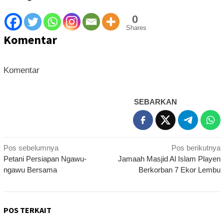
0
Shares
Komentar
Komentar
SEBARKAN
Navigasi
Pos sebelumnya
Pos berikutnya
Petani Persiapan Ngawu-
Jamaah Masjid Al Islam Playen
pos
ngawu Bersama
Berkorban 7 Ekor Lembu
POS TERKAIT