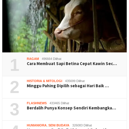
1
RAGAM
496664 Dilihat
Cara Membuat Sapi Betina Cepat Kawin Sec…
2
HISTORIA & MITOLOGI
435699 Dilihat
Minggu Pahing Dipilih sebagai Hari Baik …
3
FLASHNEWS
433465 Dilihat
Berdalih Punya Konsep Sendiri Kembangka…
HUMANIORA
,
SENI BUDAYA
326083 Dilihat