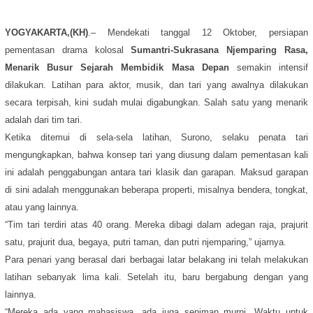
YOGYAKARTA,(KH)
.– Mendekati tanggal 12 Oktober, persiapan
pementasan drama kolosal
Sumantri-Sukrasana Njemparing Rasa,
Menarik Busur Sejarah Membidik Masa Depan
semakin intensif
dilakukan. Latihan para aktor, musik, dan tari yang awalnya dilakukan
secara terpisah, kini sudah mulai digabungkan. Salah satu yang menarik
adalah dari tim tari.
Ketika ditemui di sela-sela latihan, Surono, selaku penata tari
mengungkapkan, bahwa konsep tari yang diusung dalam pementasan kali
ini adalah penggabungan antara tari klasik dan garapan. Maksud garapan
di sini adalah menggunakan beberapa properti, misalnya bendera, tongkat,
atau yang lainnya.
“Tim tari terdiri atas 40 orang. Mereka dibagi dalam adegan raja, prajurit
satu, prajurit dua, begaya, putri taman, dan putri njemparing,” ujarnya.
Para penari yang berasal dari berbagai latar belakang ini telah melakukan
latihan sebanyak lima kali. Setelah itu, baru bergabung dengan yang
lainnya.
“Mereka ada yang mahasiswa, ada juga seniman murni. Waktu untuk