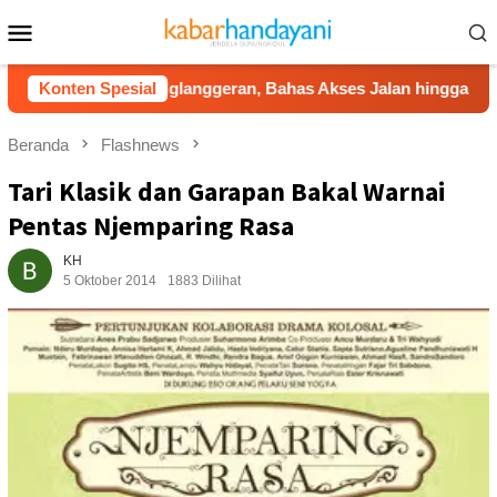
Loncat
Menu
ke
Mobile
konten
embus Nglanggeran, Bahas Akses Jalan hingga Potensi Pariwi
Konten Spesial
Beranda
Flashnews
Tari Klasik dan Garapan Bakal Warnai
Pentas Njemparing Rasa
KH
5 Oktober 2014
1883 Dilihat