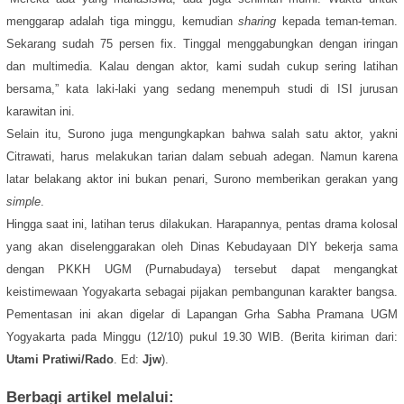
menggarap adalah tiga minggu, kemudian
sharing
kepada teman-teman.
Sekarang sudah 75 persen fix. Tinggal menggabungkan dengan iringan
dan multimedia. Kalau dengan aktor, kami sudah cukup sering latihan
bersama,” kata laki-laki yang sedang menempuh studi di ISI jurusan
karawitan ini.
Selain itu, Surono juga mengungkapkan bahwa salah satu aktor, yakni
Citrawati, harus melakukan tarian dalam sebuah adegan. Namun karena
latar belakang aktor ini bukan penari, Surono memberikan gerakan yang
simple
.
Hingga saat ini, latihan terus dilakukan. Harapannya, pentas drama kolosal
yang akan diselenggarakan oleh Dinas Kebudayaan DIY bekerja sama
dengan PKKH UGM (Purnabudaya) tersebut dapat mengangkat
keistimewaan Yogyakarta sebagai pijakan pembangunan karakter bangsa.
Pementasan ini akan digelar di Lapangan Grha Sabha Pramana UGM
Yogyakarta pada Minggu (12/10) pukul 19.30 WIB. (Berita kiriman dari:
Utami Pratiwi/Rado
. Ed:
Jjw
).
Berbagi artikel melalui: