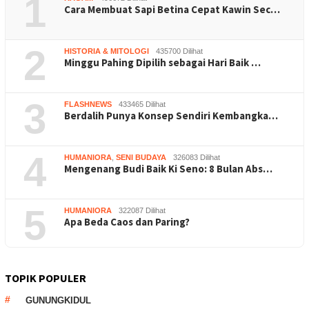
1
Cara Membuat Sapi Betina Cepat Kawin Sec…
2
HISTORIA & MITOLOGI
435700 Dilihat
Minggu Pahing Dipilih sebagai Hari Baik …
3
FLASHNEWS
433465 Dilihat
Berdalih Punya Konsep Sendiri Kembangka…
4
HUMANIORA
,
SENI BUDAYA
326083 Dilihat
Mengenang Budi Baik Ki Seno: 8 Bulan Abs…
5
HUMANIORA
322087 Dilihat
Apa Beda Caos dan Paring?
TOPIK POPULER
GUNUNGKIDUL