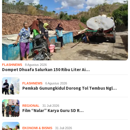
FLASHNEWS
8 Agustus 2026
Dompet Dhuafa Salurkan 150 Ribu Liter Ai…
FLASHNEWS
6 Agustus 2026
Pemkab Gunungkidul Dorong Tol Tembus Ngl…
REGIONAL
31 Juli 2026
Film “Nalar” Karya Guru SD R…
EKONOMI & BISNIS
31 Juli 2026