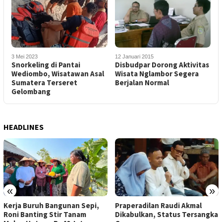
12 Januari 2015
3 Mei 2023
Disbudpar Dorong Aktivitas
Snorkeling di Pantai
Wisata Nglambor Segera
Wediombo, Wisatawan Asal
Berjalan Normal
Sumatera Terseret
Gelombang
HEADLINES
«
»
Praperadilan Raudi Akmal
Dompet Dhuafa Salurkan 150
Dikabulkan, Status Tersangka
Ribu Liter Air Bersih ke