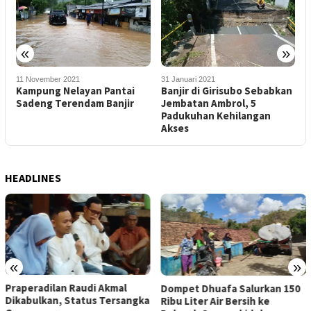
«
»
11 November 2021
31 Januari 2021
2
,
Kampung Nelayan Pantai
Banjir di Girisubo Sebabkan
M
Sadeng Terendam Banjir
Jembatan Ambrol, 5
P
Padukuhan Kehilangan
D
Akses
HEADLINES
«
»
Praperadilan Raudi Akmal
Dompet Dhuafa Salurkan 150
Dikabulkan, Status Tersangka
Ribu Liter Air Bersih ke