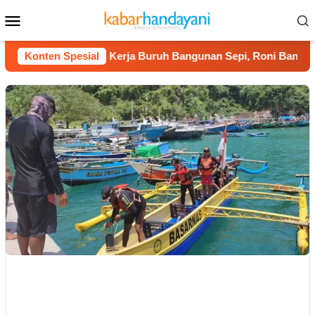
Loncat
Menu
ke
Mobile
konten
l 2026
Konten Spesial
Kerja Buruh Bangunan Sepi, Roni Banting Stir T