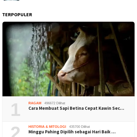
TERPOPULER
1
RAGAM
496672 Dilihat
Cara Membuat Sapi Betina Cepat Kawin Sec…
2
HISTORIA & MITOLOGI
435700 Dilihat
Minggu Pahing Dipilih sebagai Hari Baik …