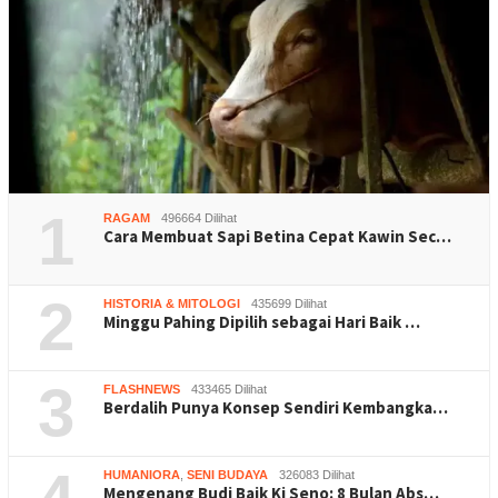
1
RAGAM
496664 Dilihat
Cara Membuat Sapi Betina Cepat Kawin Sec…
2
HISTORIA & MITOLOGI
435699 Dilihat
Minggu Pahing Dipilih sebagai Hari Baik …
3
FLASHNEWS
433465 Dilihat
Berdalih Punya Konsep Sendiri Kembangka…
HUMANIORA
,
SENI BUDAYA
326083 Dilihat
Mengenang Budi Baik Ki Seno: 8 Bulan Abs…