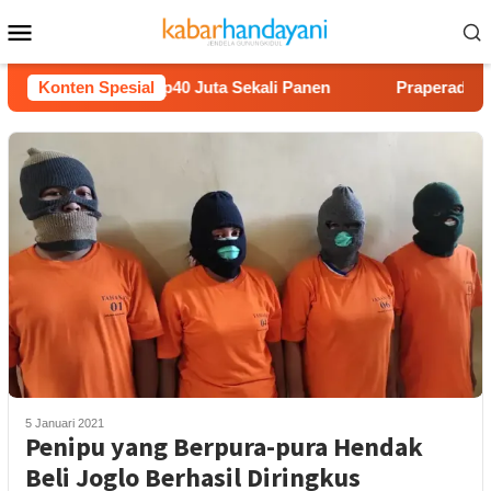
Loncat
Menu
ke
Mobile
konten
lon Untung Rp40 Juta Sekali Panen
Konten Spesial
Praperadilan Raudi 
5 Januari 2021
Penipu yang Berpura-pura Hendak
Beli Joglo Berhasil Diringkus