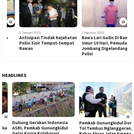
«
»
1
9 Januari 2019
2 Agustus 2018
P
Antisipasi Tindak Kejahatan
Bawa Lari Gadis Di Bawah
T
Polisi Sisir Tempat-tempat
Umur 10 Hari, Pemuda
Rawan
Jombang Digelandang
Polisi
HEADLINES
«
»
Dukung Gerakan Indonesia
Pemkab Gunungkidul Dorong
ASRI, Pemkab Gunungkidul
Tol Tembus Nglanggeran,
Gelar Korve Kolaborasi
Bahas Akses Jalan hingga