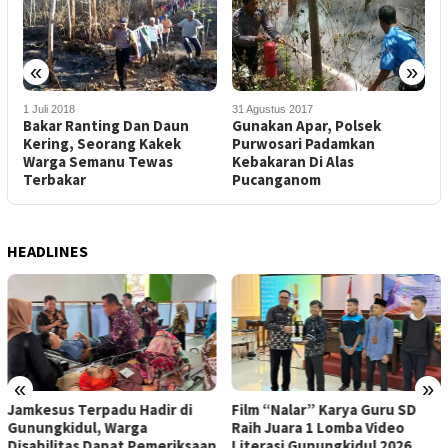
«
»
1 Juli 2018
31 Agustus 2017
2
Bakar Ranting Dan Daun
Gunakan Apar, Polsek
M
Kering, Seorang Kakek
Purwosari Padamkan
K
Warga Semanu Tewas
Kebakaran Di Alas
T
Terbakar
Pucanganom
HEADLINES
«
»
Jamkesus Terpadu Hadir di
Film “Nalar” Karya Guru SD
Gunungkidul, Warga
Raih Juara 1 Lomba Video
Disabilitas Dapat Pemeriksaan
Literasi Gunungkidul 2026