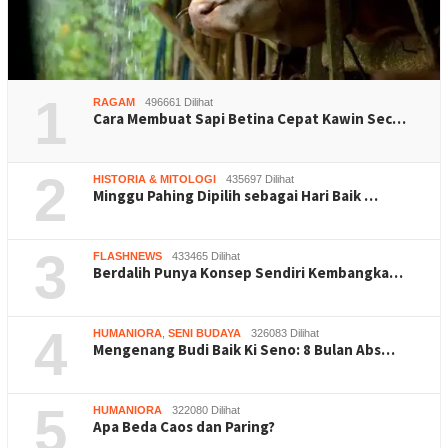
1
RAGAM
496661 Dilihat
Cara Membuat Sapi Betina Cepat Kawin Sec…
2
HISTORIA & MITOLOGI
435697 Dilihat
Minggu Pahing Dipilih sebagai Hari Baik …
3
FLASHNEWS
433465 Dilihat
Berdalih Punya Konsep Sendiri Kembangka…
4
HUMANIORA
,
SENI BUDAYA
326083 Dilihat
Mengenang Budi Baik Ki Seno: 8 Bulan Abs…
5
HUMANIORA
322080 Dilihat
Apa Beda Caos dan Paring?