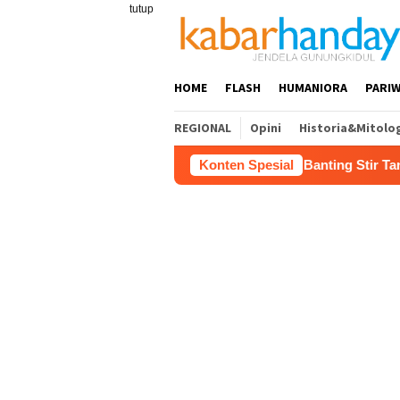
Loncat
tutup
ke
konten
HOME
FLASH
HUMANIORA
PARIW
REGIONAL
Opini
Historia&Mitolo
Kerja Buruh Bangunan Sepi, Roni Banting Stir Tanam Melon Un
Konten Spesial