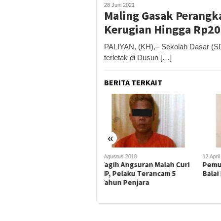
28 Juni 2021
Maling Gasak Perangka
Kerugian Hingga Rp20
PALIYAN, (KH),– Sekolah Dasar (SD
terletak di Dusun […]
BERITA TERKAIT
«
7 Agustus 2018
12 April 2018
26 De
Tagih Angsuran Malah Curi
Pemuda Pencuri Gamelan Di
Pol
HP, Pelaku Terancam 5
Balai Desa Masuk Bui
Kas
Tahun Penjara
Per