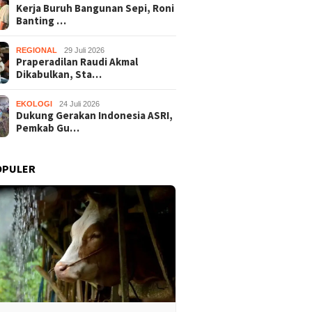
Kerja Buruh Bangunan Sepi, Roni
Banting …
REGIONAL
29 Juli 2026
Praperadilan Raudi Akmal
Dikabulkan, Sta…
EKOLOGI
24 Juli 2026
Dukung Gerakan Indonesia ASRI,
Pemkab Gu…
OPULER
27 Januari 2019
021
25 Oktober 2019
Aksi Mencuri
dak Dibobol Alarm
Curi 3 HP Dan Uang Rp. 10
Dua Remaja 
fak Berbunyi,
Juta, Penjual Angkringan
Diamankan
Berhasil Diringkus
Dibekuk Polisi