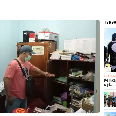
TERB
FLASHN
Pemka
Ngl…