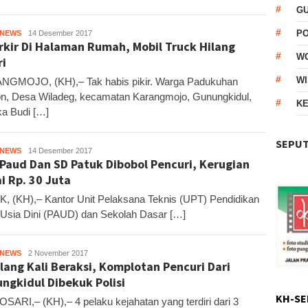
G
P
HNEWS
Kandar
14 Desember 2017
rkir Di Halaman Rumah, Mobil Truck Hilang
W
ri
WI
GMOJO, (KH),– Tak habis pikir. Warga Padukuhan
n, Desa Wiladeg, kecamatan Karangmojo, Gunungkidul,
KE
ka Budi […]
SEPUT
HNEWS
Kandar
14 Desember 2017
Paud Dan SD Patuk Dibobol Pencuri, Kerugian
i Rp. 30 Juta
, (KH),– Kantor Unit Pelaksana Teknis (UPT) Pendidikan
Usia Dini (PAUD) dan Sekolah Dasar […]
HNEWS
Kandar
2 November 2017
lang Kali Beraksi, Komplotan Pencuri Dari
ngkidul Dibekuk Polisi
KH-SE
ARI,– (KH),– 4 pelaku kejahatan yang terdiri dari 3