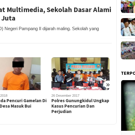
t Multimedia, Sekolah Dasar Alami
 Juta
) Negeri Pampang II dijarah maling. Sekolah yang
TERP
»
sember 2017
14 Desember 2017
1 Januari 2
res Gunungkidul Ungkap
Diparkir Di Halaman Rumah,
Saat Hen
us Pencurian Dan
Mobil Truck Hilang Dicuri
Kotak In
judian
Pencuri 
Warga