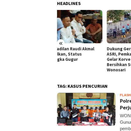
HEADLINES
«
peradilan Raudi Akmal
Dukung Gerakan Indonesia
Pemk
abulkan, Status
ASRI, Pemkab Gunungkidul
Tol 
rsangka Gugur
Gelar Korve Kolaborasi
Baha
Bersihkan Sungai Kota
Pote
Wonosari
TAG:
KASUS PENCURIAN
FLAS
Polr
Perj
WONOS
Gunun
pembe