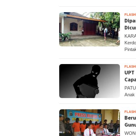
FLAS
Dipa
Dicu
KARAN
Kerdo
Pinta
FLAS
UPT 
Capa
PATUK
Anak 
FLAS
Beru
Gunu
WONOS