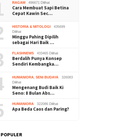
1
RAGAM
496671 Dilihat
Cara Membuat Sapi Betina
Cepat Kawin Sec…
2
HISTORIA & MITOLOGI
435699
Dilihat
Minggu Pahing Dipilih
sebagai Hari Baik …
Buruh Bangunan Sepi,
Praperadilan Raudi Akmal
Dukung 
3
FLASHNEWS
433465 Dilihat
anting Stir Tanam
Dikabulkan, Status
ASRI, P
Berdalih Punya Konsep
 Untung Rp40 Juta
Tersangka Gugur
Gelar K
Sendiri Kembangka…
 Panen
Bersihk
Wonosar
4
HUMANIORA
,
SENI BUDAYA
326083
Dilihat
Mengenang Budi Baik Ki
Seno: 8 Bulan Abs…
5
HUMANIORA
322086 Dilihat
Apa Beda Caos dan Paring?
 POPULER