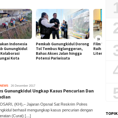
»
Film “Nalar” Karya Guru SD
Kerja 
ab Gunungkidul Dorong
Raih Juara 1 Lomba Video
Roni B
Tembus Nglanggeran,
Literasi Gunungkidul 2026
Melon
s Akses Jalan hingga
Sekali
nsi Pariwisata
HNEWS
Kandar
26 Desember 2017
es Gunungkidul Ungkap Kasus Pencurian Dan
udian
ARI, (KH),– Jajaran Opsnal Sat Reskrim Polres
gkidul berhasil mengungkap kasus pencurian dengan
TOPIK
ratan (Curat) […]