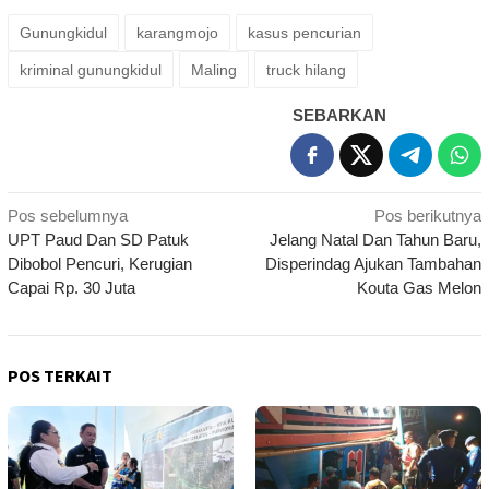
Gunungkidul
karangmojo
kasus pencurian
kriminal gunungkidul
Maling
truck hilang
SEBARKAN
Navigasi
Pos sebelumnya
Pos berikutnya
UPT Paud Dan SD Patuk
Jelang Natal Dan Tahun Baru,
pos
Dibobol Pencuri, Kerugian
Disperindag Ajukan Tambahan
Capai Rp. 30 Juta
Kouta Gas Melon
POS TERKAIT