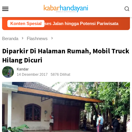
Loncat
Menu
ke
Mobile
konten
has Akses Jalan hingga Potensi Pariwisata
Konten Spesial
Film “Nala
Beranda
Flashnews
Diparkir Di Halaman Rumah, Mobil Truck
Hilang Dicuri
Kandar
14 Desember 2017
5876 Dilihat