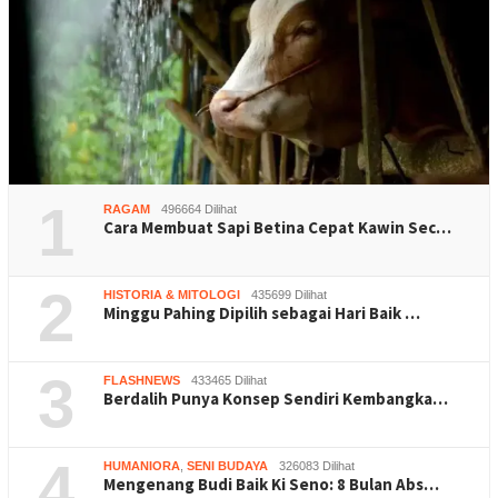
1
RAGAM
496664 Dilihat
Cara Membuat Sapi Betina Cepat Kawin Sec…
2
HISTORIA & MITOLOGI
435699 Dilihat
Minggu Pahing Dipilih sebagai Hari Baik …
3
FLASHNEWS
433465 Dilihat
Berdalih Punya Konsep Sendiri Kembangka…
4
HUMANIORA
,
SENI BUDAYA
326083 Dilihat
Mengenang Budi Baik Ki Seno: 8 Bulan Abs…