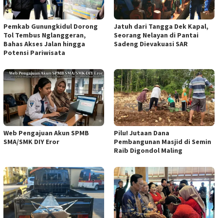
Pemkab Gunungkidul Dorong
Jatuh dari Tangga Dek Kapal,
Tol Tembus Nglanggeran,
Seorang Nelayan di Pantai
Bahas Akses Jalan hingga
Sadeng Dievakuasi SAR
Potensi Pariwisata
Web Pengajuan Akun SPMB
Pilu! Jutaan Dana
SMA/SMK DIY Eror
Pembangunan Masjid di Semin
Raib Digondol Maling