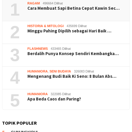
1
RAGAM
496664 Dilihat
Cara Membuat Sapi Betina Cepat Kawin Sec…
2
HISTORIA & MITOLOGI
435699 Dilihat
Minggu Pahing Dipilih sebagai Hari Baik …
3
FLASHNEWS
433465 Dilihat
Berdalih Punya Konsep Sendiri Kembangka…
4
HUMANIORA
,
SENI BUDAYA
326083 Dilihat
Mengenang Budi Baik Ki Seno: 8 Bulan Abs…
5
HUMANIORA
322085 Dilihat
Apa Beda Caos dan Paring?
TOPIK POPULER