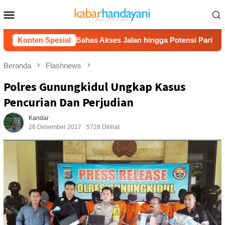
Loncat
Menu
ke
Mobile
konten
geran, Bahas Akses Jalan hingga Potensi Pariwisata
Konten Spesial
F
Beranda
Flashnews
Polres Gunungkidul Ungkap Kasus
Pencurian Dan Perjudian
Kandar
26 Desember 2017
5728 Dilihat