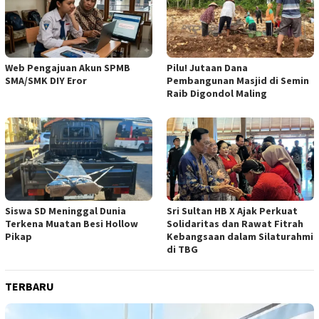
Web Pengajuan Akun SPMB
Pilu! Jutaan Dana
SMA/SMK DIY Eror
Pembangunan Masjid di Semin
Raib Digondol Maling
Siswa SD Meninggal Dunia
Sri Sultan HB X Ajak Perkuat
Terkena Muatan Besi Hollow
Solidaritas dan Rawat Fitrah
Pikap
Kebangsaan dalam Silaturahmi
di TBG
TERBARU