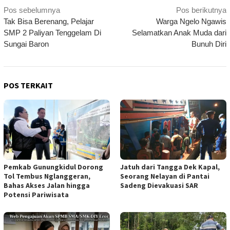
Navigasi
Pos sebelumnya
Pos berikutnya
Tak Bisa Berenang, Pelajar
Warga Ngelo Ngawis
pos
SMP 2 Paliyan Tenggelam Di
Selamatkan Anak Muda dari
Sungai Baron
Bunuh Diri
POS TERKAIT
Pemkab Gunungkidul Dorong
Jatuh dari Tangga Dek Kapal,
Tol Tembus Nglanggeran,
Seorang Nelayan di Pantai
Bahas Akses Jalan hingga
Sadeng Dievakuasi SAR
Potensi Pariwisata