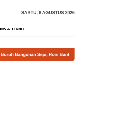
SABTU, 8 AGUSTUS 2026
INS & TEKNO
an Sepi, Roni Banting Stir Tanam Melon Untung Rp40 Juta Seka