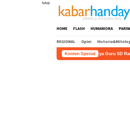
Loncat
tutup
ke
konten
HOME
FLASH
HUMANIORA
PARIW
REGIONAL
Opini
Historia&Mitolo
ariwisata
Film “Nalar” Karya Guru SD Raih Juara 1 Lom
Konten Spesial