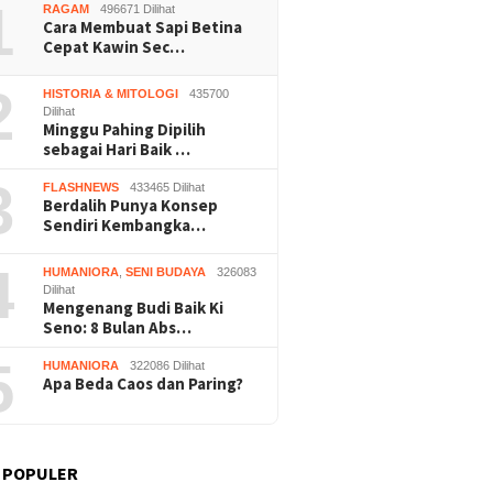
1
RAGAM
496671 Dilihat
Cara Membuat Sapi Betina
Cepat Kawin Sec…
2
HISTORIA & MITOLOGI
435700
Dilihat
Minggu Pahing Dipilih
sebagai Hari Baik …
Nalar” Karya Guru SD
Kerja Buruh Bangunan Sepi,
Prapera
uara 1 Lomba Video
Roni Banting Stir Tanam
Dikabul
3
FLASHNEWS
433465 Dilihat
si Gunungkidul 2026
Melon Untung Rp40 Juta
Tersang
Berdalih Punya Konsep
Sekali Panen
Sendiri Kembangka…
4
HUMANIORA
,
SENI BUDAYA
326083
Dilihat
Mengenang Budi Baik Ki
Seno: 8 Bulan Abs…
5
HUMANIORA
322086 Dilihat
Apa Beda Caos dan Paring?
 POPULER