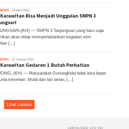
HNEWS
KH1
29 April 2015
 Karawitan Bisa Menjadi Unggulan SMPN 3
ungsari
UNGSARI,(KH) — SMPN 3 Tanjungsari yang baru saja
mikan akan tetap mempertahankan kegiatan seni
itan […]
NIORA
KH
11 Januari 2015
 Karawitan Gedaren 1 Butuh Perhatian
NG, (KH) — Masyarakat Gunungkidul tidak bisa lepas
unia kesenian. Mulai dari tari tarian, […]
Lihat Lainnya
JARINGAN SOCIAL