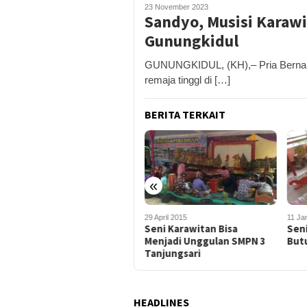
23 November 2023
Sandyo, Musisi Karaw
Gunungkidul
GUNUNGKIDUL, (KH),– Pria Bernama
remaja tinggl di […]
BERITA TERKAIT
«
29 April 2015
11 Januari 2015
7 Des
Seni Karawitan Bisa
Seni Karawitan Gedaren 1
Was
Menjadi Unggulan SMPN 3
Butuh Perhatian
Kec
Tanjungsari
HEADLINES