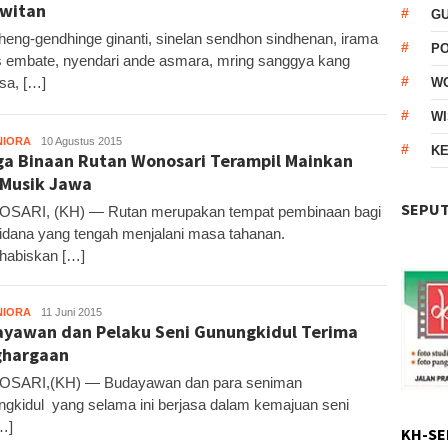
witan
G
eng-gendhinge ginanti, sinelan sendhon sindhenan, irama
P
 embate, nyendari ande asmara, mring sanggya kang
sa, […]
W
WI
NIORA
KH
10 Agustus 2015
KE
a Binaan Rutan Wonosari Terampil Mainkan
 Musik Jawa
SEPUT
SARI, (KH) — Rutan merupakan tempat pembinaan bagi
idana yang tengah menjalani masa tahanan.
habiskan […]
NIORA
KH1
11 Juni 2015
yawan dan Pelaku Seni Gunungkidul Terima
ghargaan
SARI,(KH) — Budayawan dan para seniman
gkidul yang selama ini berjasa dalam kemajuan seni
…]
KH-SE