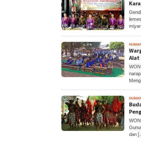
Kara
Gendh
lemes
miyar
HUMA
Warg
Alat
WONO
narap
Meng
HUMA
Buda
Pen
WONO
Gunun
dan [