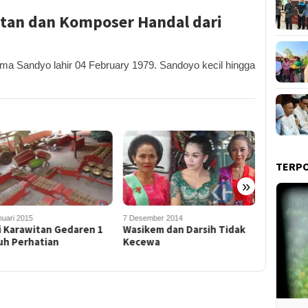
itan dan Komposer Handal dari
 Sandyo lahir 04 February 1979. Sandoyo kecil hingga
TERP
»
ember 2014
8 Desember 2016
10 Agustus 
ikem dan Darsih Tidak
Karawitan
Warga Bi
ewa
Wonosari
Alat Mus