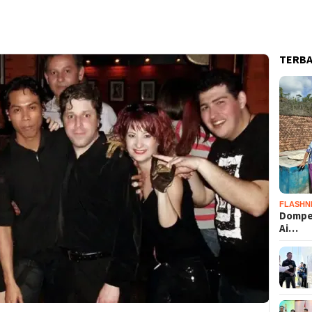
TERB
FLASHN
Dompet
Ai…