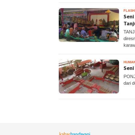
FLAS
Seni
Tanj
TANJ
dires
karaw
HUMA
Seni
PONJO
dari d