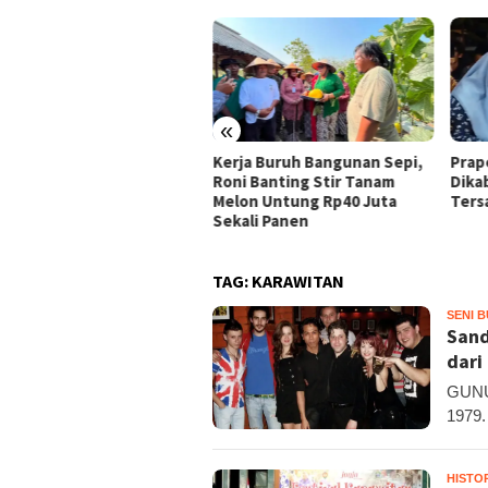
«
ja Buruh Bangunan Sepi,
Praperadilan Raudi Akmal
Domp
i Banting Stir Tanam
Dikabulkan, Status
Ribu 
on Untung Rp40 Juta
Tersangka Gugur
Pelo
ali Panen
TAG:
KARAWITAN
SENI 
Sand
dari
GUNUN
1979.
HISTO