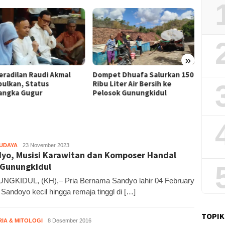
»
Film “
et Dhuafa Salurkan 150
Pemkab Gunungkidul Dorong
Raih J
Liter Air Bersih ke
Tol Tembus Nglanggeran,
Litera
sok Gunungkidul
Bahas Akses Jalan hingga
Potensi Pariwisata
BUDAYA
Kandar
23 November 2023
yo, Musisi Karawitan dan Komposer Handal
 Gunungkidul
GKIDUL, (KH),– Pria Bernama Sandyo lahir 04 February
 Sandoyo kecil hingga remaja tinggl di […]
TOPIK
RIA & MITOLOGI
KH6
8 Desember 2016