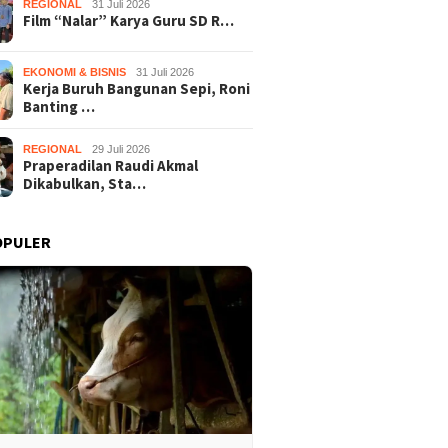
REGIONAL
31 Juli 2026
Film “Nalar” Karya Guru SD R…
EKONOMI & BISNIS
31 Juli 2026
Kerja Buruh Bangunan Sepi, Roni
Banting …
REGIONAL
29 Juli 2026
Praperadilan Raudi Akmal
Dikabulkan, Sta…
OPULER
2015
11 Juni 2015
29 April 2015
naan Rutan
Budayawan dan Pelaku
Seni Karawita
 Terampil Mainkan
Seni Gunungkidul Terima
Menjadi Ungg
ik Jawa
Penghargaan
Tanjungsari