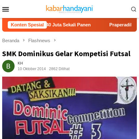
Loncat
Menu
ke
Mobile
konten
ntung Rp40 Juta Sekali Panen
Konten Spesial
Praperadilan Raudi Akmal
Beranda
Flashnews
SMK Dominikus Gelar Kompetisi Futsal
KH
10 Oktober 2014
2862 Dilihat