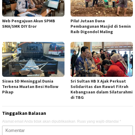
Web Pengajuan Akun SPMB
Pilu! Jutaan Dana
SMA/SMK DIY Eror
Pembangunan Masjid di Semin
Raib Digondol Maling
Siswa SD Meninggal Dunia
Sri Sultan HB X Ajak Perkuat
Terkena Muatan Besi Hollow
Solidaritas dan Rawat Fitrah
Pikap
Kebangsaan dalam Silaturahmi
di TBG
Tinggalkan Balasan
Alamat email Anda tidak akan dipublikasikan.
Ruas yang wajib ditandai
*