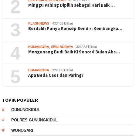
2
HISTORIA & MITOLOGI
435699 Dilihat
Minggu Pahing Dipilih sebagai Hari Baik …
3
FLASHNEWS
433465 Dilihat
Berdalih Punya Konsep Sendiri Kembangka…
4
HUMANIORA
,
SENI BUDAYA
326083 Dilihat
Mengenang Budi Baik Ki Seno: 8 Bulan Abs…
5
HUMANIORA
322086 Dilihat
Apa Beda Caos dan Paring?
TOPIK POPULER
GUNUNGKIDUL
POLRES GUNUNGKIDUL
WONOSARI