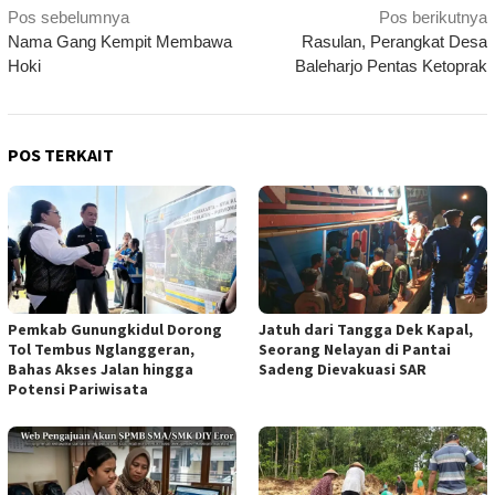
Navigasi
Pos sebelumnya
Pos berikutnya
Nama Gang Kempit Membawa
Rasulan, Perangkat Desa
pos
Hoki
Baleharjo Pentas Ketoprak
POS TERKAIT
Pemkab Gunungkidul Dorong
Jatuh dari Tangga Dek Kapal,
Tol Tembus Nglanggeran,
Seorang Nelayan di Pantai
Bahas Akses Jalan hingga
Sadeng Dievakuasi SAR
Potensi Pariwisata