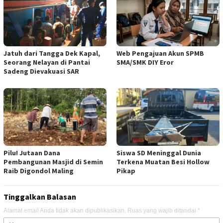
Jatuh dari Tangga Dek Kapal,
Web Pengajuan Akun SPMB
Seorang Nelayan di Pantai
SMA/SMK DIY Eror
Sadeng Dievakuasi SAR
Pilu! Jutaan Dana
Siswa SD Meninggal Dunia
Pembangunan Masjid di Semin
Terkena Muatan Besi Hollow
Raib Digondol Maling
Pikap
Tinggalkan Balasan
Alamat email Anda tidak akan dipublikasikan.
Ruas yang wajib ditandai
*