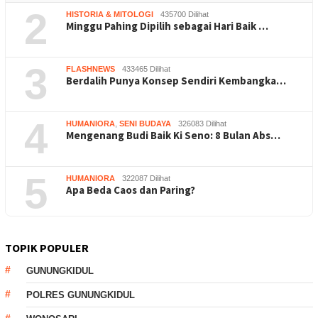
2
HISTORIA & MITOLOGI
435700 Dilihat
Minggu Pahing Dipilih sebagai Hari Baik …
3
FLASHNEWS
433465 Dilihat
Berdalih Punya Konsep Sendiri Kembangka…
4
HUMANIORA
,
SENI BUDAYA
326083 Dilihat
Mengenang Budi Baik Ki Seno: 8 Bulan Abs…
5
HUMANIORA
322087 Dilihat
Apa Beda Caos dan Paring?
TOPIK POPULER
GUNUNGKIDUL
POLRES GUNUNGKIDUL