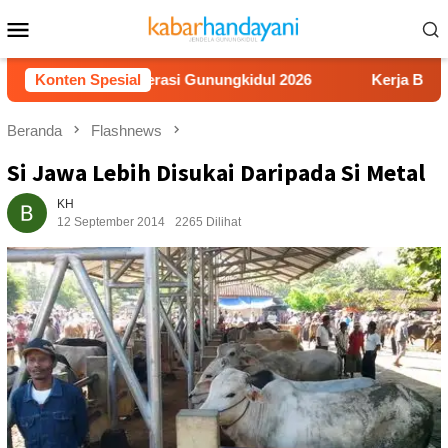
Loncat
Menu
ke
Mobile
konten
 Video Literasi Gunungkidul 2026
Konten Spesial
Kerja Buruh Bangunan
Beranda
Flashnews
Si Jawa Lebih Disukai Daripada Si Metal
KH
12 September 2014
2265 Dilihat