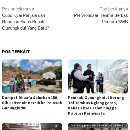
Navigasi
Pos sebelumnya
Pos berikutnya
Cupu Kyai Panjala dan
PN Wonosari Terima Berkas
pos
Ramalan Siapa Bupati
Perkara SWB
Gunungkidul Yang Baru?
POS TERKAIT
Dompet Dhuafa Salurkan 150
Pemkab Gunungkidul Dorong
Ribu Liter Air Bersih ke Pelosok
Tol Tembus Nglanggeran,
Gunungkidul
Bahas Akses Jalan hingga
Potensi Pariwisata