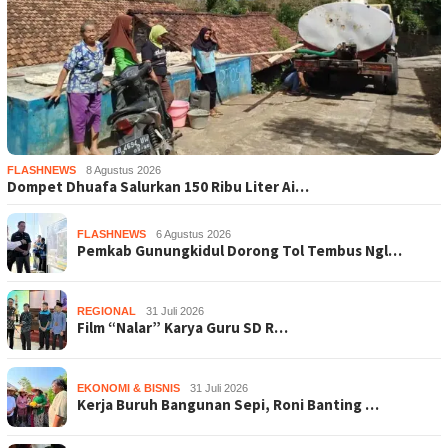
FLASHNEWS
8 Agustus 2026
Dompet Dhuafa Salurkan 150 Ribu Liter Ai…
FLASHNEWS
6 Agustus 2026
Pemkab Gunungkidul Dorong Tol Tembus Ngl…
REGIONAL
31 Juli 2026
Film “Nalar” Karya Guru SD R…
EKONOMI & BISNIS
31 Juli 2026
Kerja Buruh Bangunan Sepi, Roni Banting …