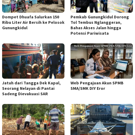
Dompet Dhuafa Salurkan 150
Pemkab Gunungkidul Dorong
Ribu Liter Air Bersih ke Pelosok
Tol Tembus Nglanggeran,
Gunungkidul
Bahas Akses Jalan hingga
Potensi Pariwisata
Jatuh dari Tangga Dek Kapal,
Web Pengajuan Akun SPMB
Seorang Nelayan di Pantai
SMA/SMK DIY Eror
Sadeng Dievakuasi SAR