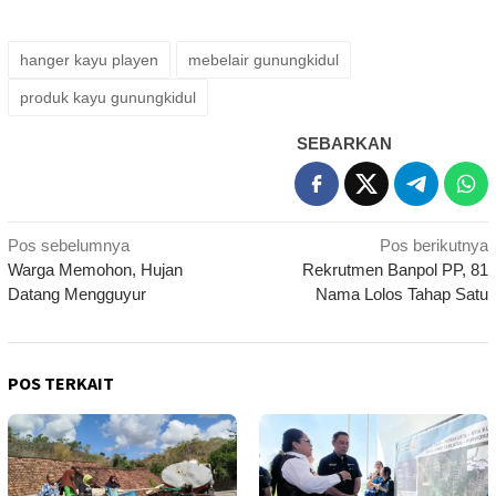
hanger kayu playen
mebelair gunungkidul
produk kayu gunungkidul
SEBARKAN
Navigasi
Pos sebelumnya
Pos berikutnya
Warga Memohon, Hujan
Rekrutmen Banpol PP, 81
pos
Datang Mengguyur
Nama Lolos Tahap Satu
POS TERKAIT