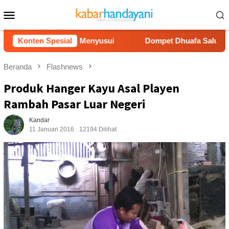
Loncat
Menu
ke
Mobile
konten
Hamil dan Menyusui
Konten Spesial
Dompet Dhuafa Salurkan 150 Ribu Li
Beranda
Flashnews
Produk Hanger Kayu Asal Playen
Rambah Pasar Luar Negeri
Kandar
11 Januari 2016
12194 Dilihat