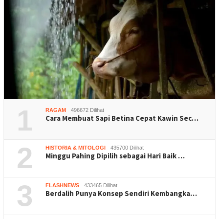
1
RAGAM
496672 Dilihat
Cara Membuat Sapi Betina Cepat Kawin Sec…
2
HISTORIA & MITOLOGI
435700 Dilihat
Minggu Pahing Dipilih sebagai Hari Baik …
3
FLASHNEWS
433465 Dilihat
Berdalih Punya Konsep Sendiri Kembangka…