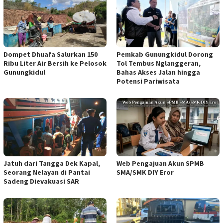
Dompet Dhuafa Salurkan 150
Pemkab Gunungkidul Dorong
Ribu Liter Air Bersih ke Pelosok
Tol Tembus Nglanggeran,
Gunungkidul
Bahas Akses Jalan hingga
Potensi Pariwisata
Jatuh dari Tangga Dek Kapal,
Web Pengajuan Akun SPMB
Seorang Nelayan di Pantai
SMA/SMK DIY Eror
Sadeng Dievakuasi SAR