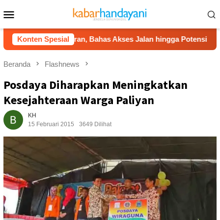
Loncat
Menu
ke
Mobile
konten
langgeran, Bahas Akses Jalan hingga Potensi Pariwisata
Konten Spesial
Beranda
Flashnews
Posdaya Diharapkan Meningkatkan
Kesejahteraan Warga Paliyan
KH
15 Februari 2015
3649 Dilihat