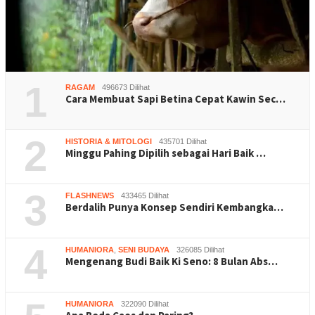
1
RAGAM
496673 Dilihat
Cara Membuat Sapi Betina Cepat Kawin Sec…
2
HISTORIA & MITOLOGI
435701 Dilihat
Minggu Pahing Dipilih sebagai Hari Baik …
3
FLASHNEWS
433465 Dilihat
Berdalih Punya Konsep Sendiri Kembangka…
4
HUMANIORA
,
SENI BUDAYA
326085 Dilihat
Mengenang Budi Baik Ki Seno: 8 Bulan Abs…
HUMANIORA
322090 Dilihat