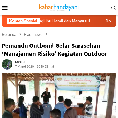
Loncat
Menu
ke
Mobile
konten
ari Dampingi Ibu Hamil dan Menyusui
Konten Spesial
Dompet Dhuafa Sa
Beranda
Flashnews
Pemandu Outbond Gelar Sarasehan
‘Manajemen Risiko’ Kegiatan Outdoor
Kandar
7 Maret 2020
2940 Dilihat