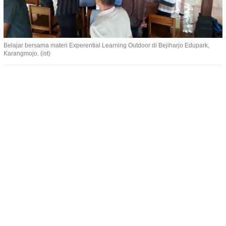
Belajar bersama materi Experential Learning Outdoor di Bejiharjo Edupark,
Karangmojo. (ist)