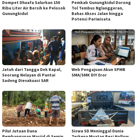
Dompet Dhuafa Salurkan 150
Pemkab Gunungkidul Dorong
Ribu Liter Air Bersih ke Pelosok
Tol Tembus Nglanggeran,
Gunungkidul
Bahas Akses Jalan hingga
Potensi Pariwisata
Jatuh dari Tangga Dek Kapal,
Web Pengajuan Akun SPMB
Seorang Nelayan di Pantai
SMA/SMK DIY Eror
Sadeng Dievakuasi SAR
Pilu! Jutaan Dana
Siswa SD Meninggal Dunia
Pembangunan Masjid di Semin
Terkena Muatan Besi Hollow