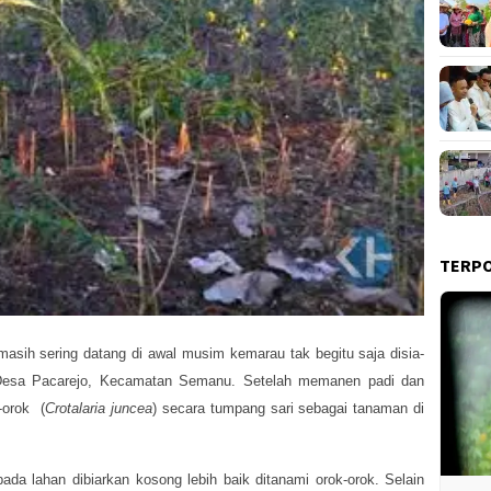
TERP
masih sering datang di awal musim kemarau tak begitu saja disia-
Desa Pacarejo, Kecamatan Semanu. Setelah memanen padi dan
-orok (
Crotalaria juncea
) secara tumpang sari sebagai tanaman di
ada lahan dibiarkan kosong lebih baik ditanami orok-orok. Selain