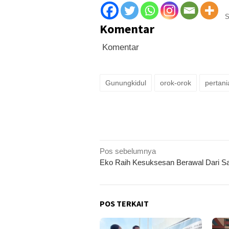
S
Komentar
Komentar
Gunungkidul
orok-orok
pertani
Navigasi
Pos sebelumnya
Eko Raih Kesuksesan Berawal Dari 
pos
POS TERKAIT