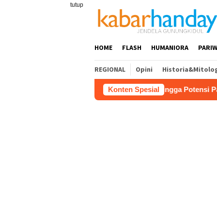
Loncat
tutup
ke
konten
HOME
FLASH
HUMANIORA
PARIW
REGIONAL
Opini
Historia&Mitolo
geran, Bahas Akses Jalan hingga Potensi Pariwisata
Konten Spesial
F