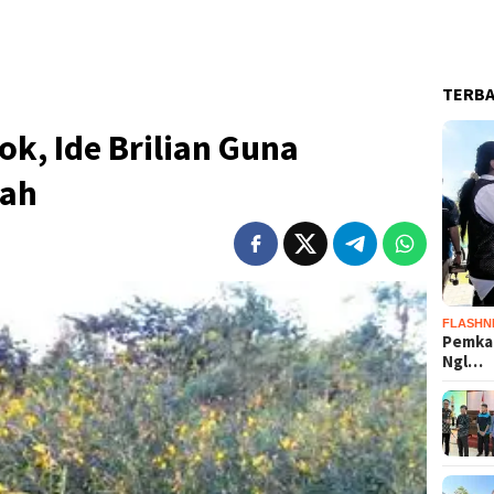
TERB
k, Ide Brilian Guna
nah
FLASHN
Pemka
Ngl…