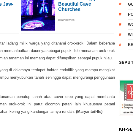
G
P
W
WI
ar ladang milik warga yang ditanami orok-orok. Dalam beberapa
KE
n memanfaatkan daunnya sebagai pupuk. Ide menanam orok-orok
ilmiah tanaman ini memang dapat difungsikan sebagai pupuk hijau.
SEPUT
 yang di dalamnya terdapat bakteri endofilik yang mampu mengikat
t mampu menyuburkan tanah sehingga dapat mengurangi penggunaan
i tanaman penutup tanah atau cover crop yang dapat membantu
n orok-orok ini patut dicontoh petani lain khususnya petani
ahan kering yang kandungan airnya rendah.
(Maryanto/Hfs)
KH-SE