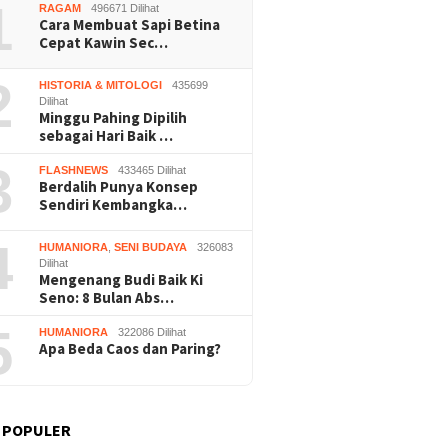
1
RAGAM
496671 Dilihat
Cara Membuat Sapi Betina
Cepat Kawin Sec…
2
HISTORIA & MITOLOGI
435699
Dilihat
Minggu Pahing Dipilih
sebagai Hari Baik …
3
FLASHNEWS
433465 Dilihat
Berdalih Punya Konsep
Sendiri Kembangka…
4
HUMANIORA
,
SENI BUDAYA
326083
Dilihat
Mengenang Budi Baik Ki
Seno: 8 Bulan Abs…
5
HUMANIORA
322086 Dilihat
Apa Beda Caos dan Paring?
 POPULER