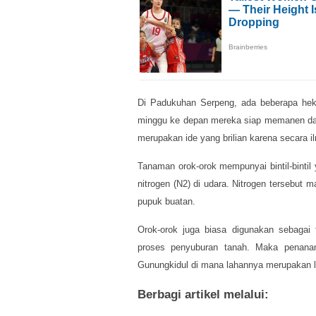
Di Padukuhan Serpeng, ada beberapa hekt
minggu ke depan mereka siap memanen da
merupakan ide yang brilian karena secara 
Tanaman orok-orok mempunyai bintil-bintil
nitrogen (N2) di udara. Nitrogen tersebu
pupuk buatan.
Orok-orok juga biasa digunakan sebaga
proses penyuburan tanah. Maka penanama
Gunungkidul di mana lahannya merupakan l
Berbagi artikel melalui: