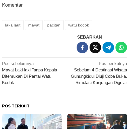
Komentar
laka laut
mayat
pacitan
watu kodok
SEBARKAN
Navigasi
Pos sebelumnya
Pos berikutnya
Mayat Laki-laki Tanpa Kepala
Sebelum 4 Destinasi Wisata
pos
Ditemukan Di Pantai Watu
Gunungkidul Diuji Coba Buka,
Kodok
Simulasi Kunjungan Digelar
POS TERKAIT