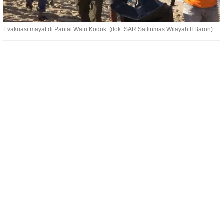
Evakuasi mayat di Pantai Watu Kodok. (dok. SAR Satlinmas Wilayah II Baron)