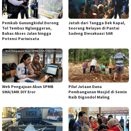
Pemkab Gunungkidul Dorong
Jatuh dari Tangga Dek Kapal,
Tol Tembus Nglanggeran,
Seorang Nelayan di Pantai
Bahas Akses Jalan hingga
Sadeng Dievakuasi SAR
Potensi Pariwisata
Web Pengajuan Akun SPMB
Pilu! Jutaan Dana
SMA/SMK DIY Eror
Pembangunan Masjid di Semin
Raib Digondol Maling