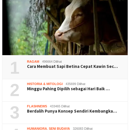
1
RAGAM
496664 Dilihat
Cara Membuat Sapi Betina Cepat Kawin Sec…
2
HISTORIA & MITOLOGI
435699 Dilihat
Minggu Pahing Dipilih sebagai Hari Baik …
3
FLASHNEWS
433465 Dilihat
Berdalih Punya Konsep Sendiri Kembangka…
HUMANIORA
,
SENI BUDAYA
326083 Dilihat