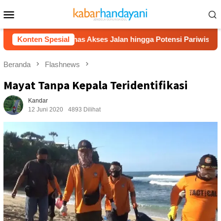
Loncat
Menu
ke
Mobile
konten
ran, Bahas Akses Jalan hingga Potensi Pariwisata
Konten Spesial
Fil
Beranda
Flashnews
Mayat Tanpa Kepala Teridentifikasi
Kandar
12 Juni 2020
4893 Dilihat