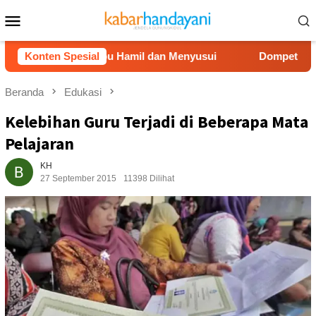
Loncat
Menu
ke
Mobile
konten
mpingi Ibu Hamil dan Menyusui
Konten Spesial
Dompet Dhuafa Salurkan 
Beranda
Edukasi
Kelebihan Guru Terjadi di Beberapa Mata
Pelajaran
KH
27 September 2015
11398 Dilihat