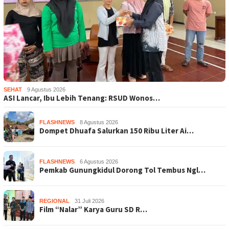
SEHAT
9 Agustus 2026
ASI Lancar, Ibu Lebih Tenang: RSUD Wonos…
FLASHNEWS
8 Agustus 2026
Dompet Dhuafa Salurkan 150 Ribu Liter Ai…
FLASHNEWS
6 Agustus 2026
Pemkab Gunungkidul Dorong Tol Tembus Ngl…
REGIONAL
31 Juli 2026
Film “Nalar” Karya Guru SD R…