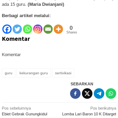
ada 15 guru.
(Maria Dwianjani)
Berbagi artikel melalui:
0
Shares
Komentar
Komentar
guru
kekurangan guru
sertivikasi
SEBARKAN
Navigasi
Pos sebelumnya
Pos berikutnya
Ebiet Gebrak Gunungkidul
Lomba Lari Baron 10 K Ditarget
pos