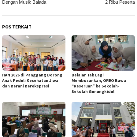
Dengan Musik Balada
2 Ribu Peserta
POS TERKAIT
HAN 2026 di Panggang Dorong
Belajar Tak Lagi
Anak Peduli Kesehatan Jiwa
Membosankan, OREO Bawa
dan Berani Berekspresi
“Keseruan” ke Sekolah-
Sekolah Gunungkidul