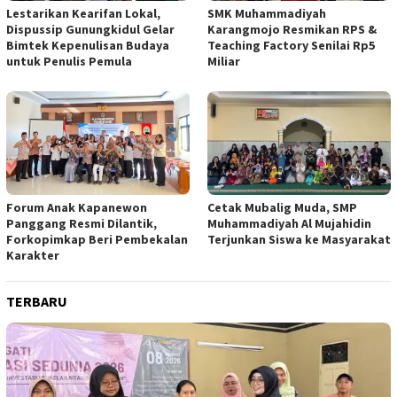
Lestarikan Kearifan Lokal,
SMK Muhammadiyah
Dispussip Gunungkidul Gelar
Karangmojo Resmikan RPS &
Bimtek Kepenulisan Budaya
Teaching Factory Senilai Rp5
untuk Penulis Pemula
Miliar
Forum Anak Kapanewon
Cetak Mubalig Muda, SMP
Panggang Resmi Dilantik,
Muhammadiyah Al Mujahidin
Forkopimkap Beri Pembekalan
Terjunkan Siswa ke Masyarakat
Karakter
TERBARU