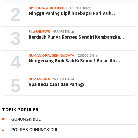
2
HISTORIA & MITOLOGI
435700 Dilihat
Minggu Pahing Dipilih sebagai Hari Baik …
3
FLASHNEWS
433465 Dilihat
Berdalih Punya Konsep Sendiri Kembangka…
4
HUMANIORA
,
SENI BUDAYA
326083 Dilihat
Mengenang Budi Baik Ki Seno: 8 Bulan Abs…
5
HUMANIORA
322088 Dilihat
Apa Beda Caos dan Paring?
TOPIK POPULER
GUNUNGKIDUL
POLRES GUNUNGKIDUL