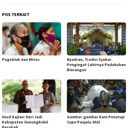
POS TERKAIT
Pagebluk dan Mitos
Nyadran, Tradisi Syukur
Pengingat Lahirnya Padukuhan
Blarangan
Hasil Kajian: Hari Jadi
Gambar-gambar Kain Penutup
Kabupaten Gunungkidul
Cupu Panjala 2023
Berubah