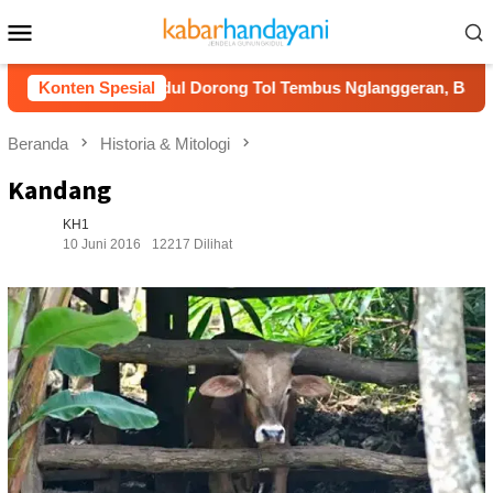
Loncat
Menu
ke
Mobile
konten
ungkidul Dorong Tol Tembus Nglanggeran, Bahas Akses Jalan h
Konten Spesial
Beranda
Historia & Mitologi
Kandang
KH1
10 Juni 2016
12217 Dilihat