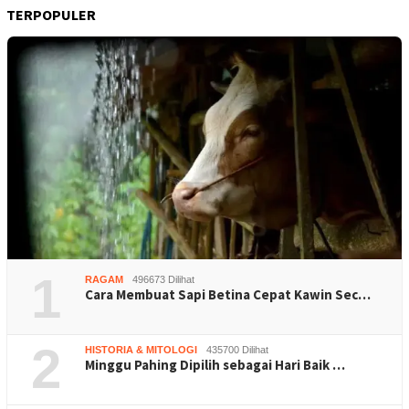
TERPOPULER
1
RAGAM
496673 Dilihat
Cara Membuat Sapi Betina Cepat Kawin Sec…
2
HISTORIA & MITOLOGI
435700 Dilihat
Minggu Pahing Dipilih sebagai Hari Baik …