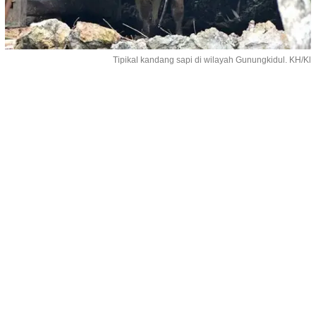
Tipikal kandang sapi di wilayah Gunungkidul. KH/Kl