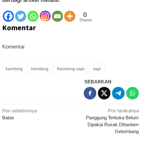
Berbagi artikel melalui:
0
Shares
Komentar
Komentar
kambing
kandang
Kandang sapi
sapi
SEBARKAN
Navigasi
Pos sebelumnya
Pos berikutnya
Batas
Panggung Terbuka Belum
pos
Dipakai Rusak Dihantam
Gelombang