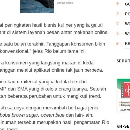
G
P
W
 peningkatan hasil bisnis kuliner yang ia geluti
nt di sistem layanan pesan antar makanan online.
WI
ne satu bulan terakhir. Tanggapan konsumen bikin
KE
nvensional,” jelas Rio belum lama ini.
SEPUT
tara konsumen yang langsung makan di kedai
nggan melalui aplikasi online tak jauh berbeda.
n kaum milenial yang ia kelola tersebut
SMP dan SMA yang dikelola orang tuanya. Setelah
ukan beberapa perubahan untuk mengikuti trend.
ah satunya dengan menambah berbagai jenis
, boba brown sugar, ocean blue
dan lain-lain.
minuman tersebut merupakan hasil pengamatan Rio
KH-SE
an Jogja.