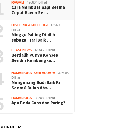
1
RAGAM
496664 Dilihat
Cara Membuat Sapi Betina
Cepat Kawin Sec…
2
HISTORIA & MITOLOGI
435699
Dilihat
Minggu Pahing Dipilih
sebagai Hari Baik …
3
FLASHNEWS
433465 Dilihat
Berdalih Punya Konsep
Sendiri Kembangka…
4
HUMANIORA
,
SENI BUDAYA
326083
Dilihat
Mengenang Budi Baik Ki
Seno: 8 Bulan Abs…
5
HUMANIORA
322085 Dilihat
Apa Beda Caos dan Paring?
 POPULER