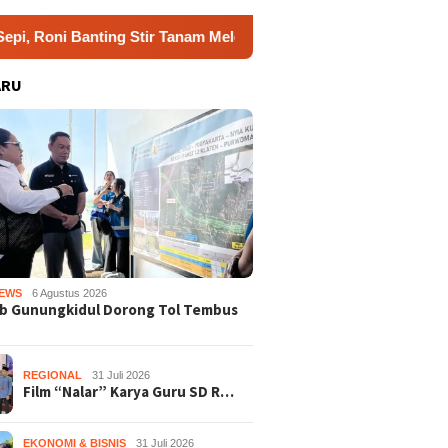
Stir Tanam Melon Untung Rp40 Juta Sekali Panen
Praper
ARU
EWS
6 Agustus 2026
b Gunungkidul Dorong Tol Tembus
REGIONAL
31 Juli 2026
Film “Nalar” Karya Guru SD R…
EKONOMI & BISNIS
31 Juli 2026