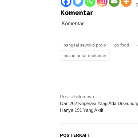
S
Komentar
Komentar
bangsal sewoko projo
go food
pesan antar makanan
Navigasi
Pos sebelumnya
Dari 262 Koperasi Yang Ada Di Gunung
pos
Hanya 191 Yang Aktif
POS TERKAIT