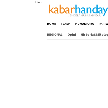
Loncat
tutup
ke
konten
HOME
FLASH
HUMANIORA
PARIW
REGIONAL
Opini
Historia&Mitolo