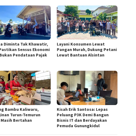
Layani Konsumen Lewat
a Diminta Tak Khawatir,
Pangan Murah, Dukung Petani
Pastikan Sensus Ekonomi
Lewat Bantuan Alsintan
 Bukan Pendataan Pajak
ng Bambu Kaliwaru,
Kisah Erik Santosa: Lepas
jinan Turun-Temurun
Peluang P3K Demi Bangun
 Masih Bertahan
Bisnis IT dan Berdayakan
Pemuda Gunungkidul