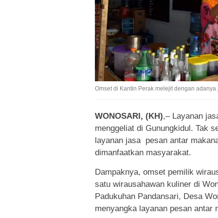
Omset di Kantin Perak melejit dengan adanya 
WONOSARI, (KH)
,– Layanan jas
menggeliat di Gunungkidul. Tak 
layanan jasa pesan antar makan
dimanfaatkan masyarakat.
Dampaknya, omset pemilik wirausa
satu wirausahawan kuliner di Wono
Padukuhan Pandansari, Desa Won
menyangka layanan pesan antar m