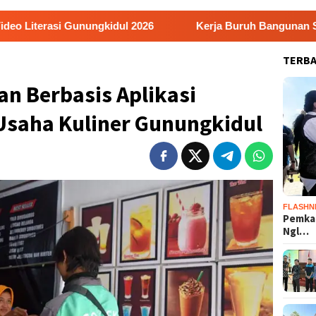
ngkidul 2026
Kerja Buruh Bangunan Sepi, Roni Banting 
TERB
n Berbasis Aplikasi
saha Kuliner Gunungkidul
FLASHN
Pemka
Ngl…