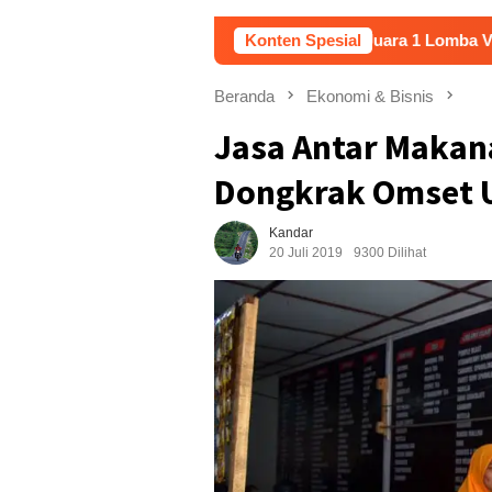
“Nalar” Karya Guru SD Raih Juara 1 Lomba Video Literasi Gunu
Konten Spesial
Beranda
Ekonomi & Bisnis
Jasa Antar Makana
Dongkrak Omset U
Kandar
20 Juli 2019
9300 Dilihat