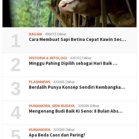
1
RAGAM
496673 Dilihat
Cara Membuat Sapi Betina Cepat Kawin Sec…
2
HISTORIA & MITOLOGI
435701 Dilihat
Minggu Pahing Dipilih sebagai Hari Baik …
3
FLASHNEWS
433465 Dilihat
Berdalih Punya Konsep Sendiri Kembangka…
4
HUMANIORA
,
SENI BUDAYA
326085 Dilihat
Mengenang Budi Baik Ki Seno: 8 Bulan Abs…
5
HUMANIORA
322089 Dilihat
Apa Beda Caos dan Paring?