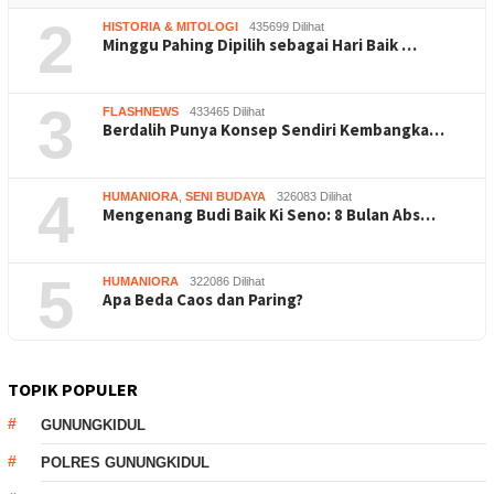
2
HISTORIA & MITOLOGI
435699 Dilihat
Minggu Pahing Dipilih sebagai Hari Baik …
3
FLASHNEWS
433465 Dilihat
Berdalih Punya Konsep Sendiri Kembangka…
4
HUMANIORA
,
SENI BUDAYA
326083 Dilihat
Mengenang Budi Baik Ki Seno: 8 Bulan Abs…
5
HUMANIORA
322086 Dilihat
Apa Beda Caos dan Paring?
TOPIK POPULER
GUNUNGKIDUL
POLRES GUNUNGKIDUL