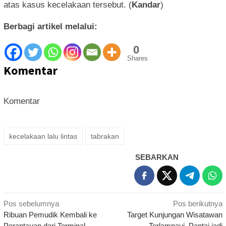
atas kasus kecelakaan tersebut. (
Kandar
)
Berbagi artikel melalui:
0
Shares
Komentar
Komentar
kecelakaan lalu lintas
tabrakan
SEBARKAN
Navigasi
Pos sebelumnya
Pos berikutnya
Ribuan Pemudik Kembali ke
Target Kunjungan Wisatawan
pos
Perantauan dari Terminal
Terlampaui, Pantai jadi