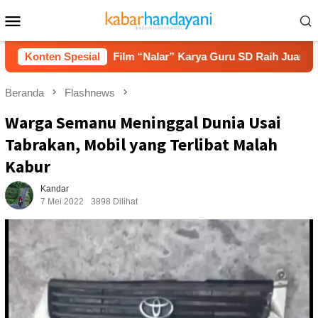
Loncat
Menu
ke
Mobile
konten
ata
Konten Spesial
Film “Nalar” Karya Guru SD Raih Juara 1 Lomba Vid
Beranda
Flashnews
Warga Semanu Meninggal Dunia Usai
Tabrakan, Mobil yang Terlibat Malah
Kabur
Kandar
7 Mei 2022
3898 Dilihat