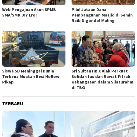
Web Pengajuan Akun SPMB
Pilu! Jutaan Dana
SMA/SMK DIY Eror
Pembangunan Masjid di Semin
Raib Digondol Maling
Siswa SD Meninggal Dunia
Sri Sultan HB X Ajak Perkuat
Terkena Muatan Besi Hollow
Solidaritas dan Rawat Fitrah
Pikap
Kebangsaan dalam Silaturahmi
di TBG
TERBARU