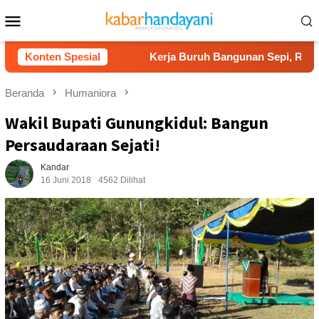
Loncat
Menu
ke
Mobile
konten
idul 2026
Konten Spesial
Kerja Buruh Bangunan Sepi, Roni Banting Sti
Beranda
Humaniora
Wakil Bupati Gunungkidul: Bangun
Persaudaraan Sejati!
Kandar
16 Juni 2018
4562 Dilihat