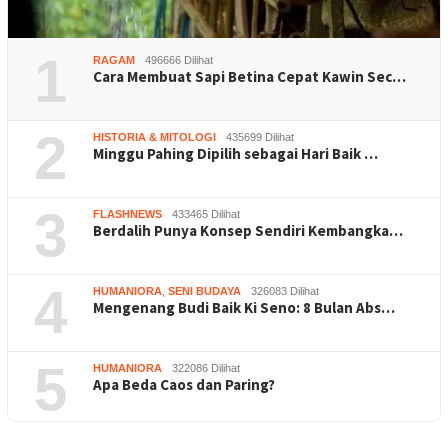
1
RAGAM
496666 Dilihat
Cara Membuat Sapi Betina Cepat Kawin Sec…
2
HISTORIA & MITOLOGI
435699 Dilihat
Minggu Pahing Dipilih sebagai Hari Baik …
3
FLASHNEWS
433465 Dilihat
Berdalih Punya Konsep Sendiri Kembangka…
4
HUMANIORA
,
SENI BUDAYA
326083 Dilihat
Mengenang Budi Baik Ki Seno: 8 Bulan Abs…
5
HUMANIORA
322086 Dilihat
Apa Beda Caos dan Paring?