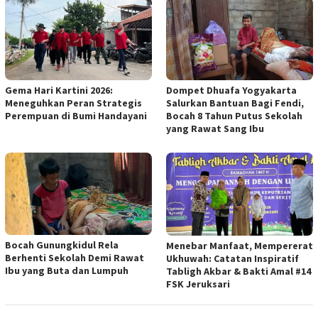
Gema Hari Kartini 2026:
Dompet Dhuafa Yogyakarta
Meneguhkan Peran Strategis
Salurkan Bantuan Bagi Fendi,
Perempuan di Bumi Handayani
Bocah 8 Tahun Putus Sekolah
yang Rawat Sang Ibu
Bocah Gunungkidul Rela
Menebar Manfaat, Mempererat
Berhenti Sekolah Demi Rawat
Ukhuwah: Catatan Inspiratif
Ibu yang Buta dan Lumpuh
Tabligh Akbar & Bakti Amal #14
FSK Jeruksari