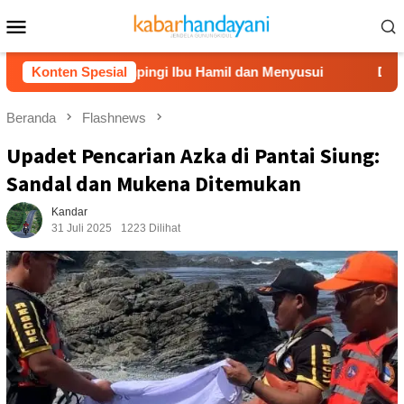
Loncat
Menu
ke
Mobile
konten
osari Dampingi Ibu Hamil dan Menyusui
Konten Spesial
Dompet Dhuafa 
Beranda
Flashnews
Upadet Pencarian Azka di Pantai Siung:
Sandal dan Mukena Ditemukan
Kandar
31 Juli 2025
1223 Dilihat