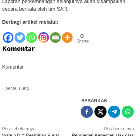
Laporan perkembangan selanjutnya akan disampaikan
secara berkala oleh tim SAR.
Berbagi artikel melalui:
0
Shares
Komentar
Komentar
pantai siung
SEBARKAN
Navigasi
Pos sebelumnya
Pos berikutnya
Wagub DIY Resmikan Pusat
Pemberian Kepastian Hak Atas