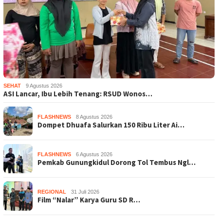
SEHAT
9 Agustus 2026
ASI Lancar, Ibu Lebih Tenang: RSUD Wonos…
FLASHNEWS
8 Agustus 2026
Dompet Dhuafa Salurkan 150 Ribu Liter Ai…
FLASHNEWS
6 Agustus 2026
Pemkab Gunungkidul Dorong Tol Tembus Ngl…
REGIONAL
31 Juli 2026
Film “Nalar” Karya Guru SD R…