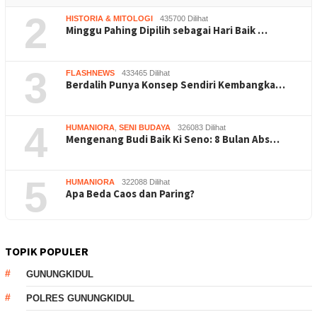
2
HISTORIA & MITOLOGI
435700 Dilihat
Minggu Pahing Dipilih sebagai Hari Baik …
3
FLASHNEWS
433465 Dilihat
Berdalih Punya Konsep Sendiri Kembangka…
4
HUMANIORA
,
SENI BUDAYA
326083 Dilihat
Mengenang Budi Baik Ki Seno: 8 Bulan Abs…
5
HUMANIORA
322088 Dilihat
Apa Beda Caos dan Paring?
TOPIK POPULER
GUNUNGKIDUL
POLRES GUNUNGKIDUL