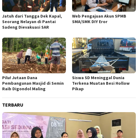
Jatuh dari Tangga Dek Kapal,
Web Pengajuan Akun SPMB
Seorang Nelayan di Pantai
SMA/SMK DIY Eror
Sadeng Dievakuasi SAR
Pilu! Jutaan Dana
Siswa SD Meninggal Dunia
Pembangunan Masjid di Semin
Terkena Muatan Besi Hollow
Raib Digondol Maling
Pikap
TERBARU