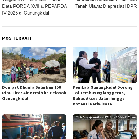
pos
Data PORDA XVII & PEPARDA
Tanah Ulayat Diapresiasi DPR
IV 2025 di Gunungkidul
POS TERKAIT
Dompet Dhuafa Salurkan 150
Pemkab Gunungkidul Dorong
Ribu Liter Air Bersih ke Pelosok
Tol Tembus Nglanggeran,
Gunungkidul
Bahas Akses Jalan hingga
Potensi Pariwisata