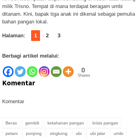
milik Trisno. Tempat di mana terdapat beragam umbi
ditanam. Kini, bapak tiga anak ini dikenal sebagai pemulia
bahan pangan lokal.
Halaman:
1
2
3
Berbagi artikel melalui:
0
Shares
Komentar
Komentar
Beras
gembili
ketahanan pangan
krisis pangan
petani
ponjong
singkong
ubi
ubi jalar
umbi