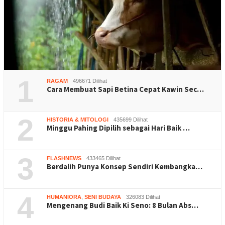
1
RAGAM
496671 Dilihat
Cara Membuat Sapi Betina Cepat Kawin Sec…
2
HISTORIA & MITOLOGI
435699 Dilihat
Minggu Pahing Dipilih sebagai Hari Baik …
3
FLASHNEWS
433465 Dilihat
Berdalih Punya Konsep Sendiri Kembangka…
4
HUMANIORA
,
SENI BUDAYA
326083 Dilihat
Mengenang Budi Baik Ki Seno: 8 Bulan Abs…