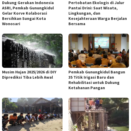
Dukung Gerakan Indonesia
Pertobatan Ekologis di Jalur
ASRI, Pemkab Gunungkidul
Pantai Drini: Saat Wisata,
Gelar Korve Kolaborasi
Lingkungan, dan
Bersihkan Sungai Kota
Kesejahteraan Warga Berjalan
Wonosari
Bersama
Musim Hujan 2025/2026 di DIY
Pemkab Gunungkidul Bangun
Diprediksi Tiba Lebih Awal
35 Titik Irigasi Baru dan
Rehabilitasi untuk Dukung
Ketahanan Pangan