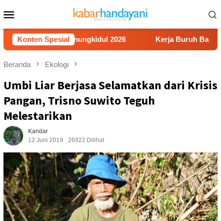
Loncat
Menu
ke
Mobile
konten
Literasi Gunungkidul 2026
Konten Spesial
Kerja Buruh Bangunan Sepi, 
Beranda
Ekologi
Umbi Liar Berjasa Selamatkan dari Krisis
Pangan, Trisno Suwito Teguh
Melestarikan
Kandar
12 Juni 2019
26922 Dilihat