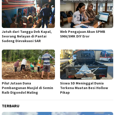
Jatuh dari Tangga Dek Kapal,
Web Pengajuan Akun SPMB
Seorang Nelayan di Pantai
SMA/SMK DIY Eror
Sadeng Dievakuasi SAR
Pilu! Jutaan Dana
Siswa SD Meninggal Dunia
Pembangunan Masjid di Semin
Terkena Muatan Besi Hollow
Raib Digondol Maling
Pikap
TERBARU