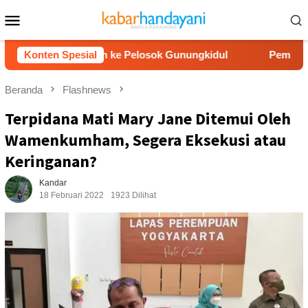
Loncat
Menu
ke
Mobile
konten
r Air Bersih ke Pelosok Gunungkidul
Konten Spesial
Pemkab Gunungkidu
Beranda
Flashnews
Terpidana Mati Mary Jane Ditemui Oleh
Wamenkumham, Segera Eksekusi atau
Keringanan?
Kandar
18 Februari 2022
1923 Dilihat