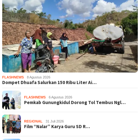
FLASHNEWS
8 Agustus 2026
Dompet Dhuafa Salurkan 150 Ribu Liter Ai…
FLASHNEWS
6 Agustus 2026
Pemkab Gunungkidul Dorong Tol Tembus Ngl…
REGIONAL
31 Juli 2026
Film “Nalar” Karya Guru SD R…