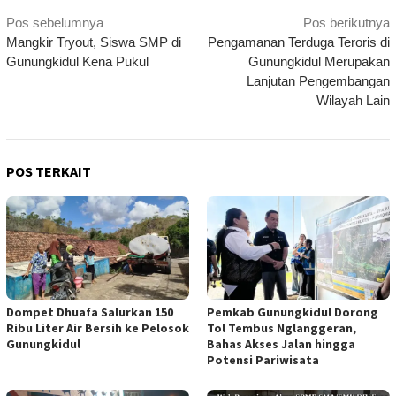
Navigasi
Pos sebelumnya
Pos berikutnya
Mangkir Tryout, Siswa SMP di
Pengamanan Terduga Teroris di
pos
Gunungkidul Kena Pukul
Gunungkidul Merupakan
Lanjutan Pengembangan
Wilayah Lain
POS TERKAIT
Dompet Dhuafa Salurkan 150
Pemkab Gunungkidul Dorong
Ribu Liter Air Bersih ke Pelosok
Tol Tembus Nglanggeran,
Gunungkidul
Bahas Akses Jalan hingga
Potensi Pariwisata