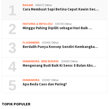
1
RAGAM
496672 Dilihat
Cara Membuat Sapi Betina Cepat Kawin Sec…
2
HISTORIA & MITOLOGI
435700 Dilihat
Minggu Pahing Dipilih sebagai Hari Baik …
3
FLASHNEWS
433465 Dilihat
Berdalih Punya Konsep Sendiri Kembangka…
4
HUMANIORA
,
SENI BUDAYA
326083 Dilihat
Mengenang Budi Baik Ki Seno: 8 Bulan Abs…
5
HUMANIORA
322087 Dilihat
Apa Beda Caos dan Paring?
TOPIK POPULER