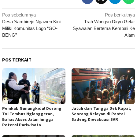
Navigasi
Pos sebelumnya
Pos berikutnya
Desa Sambirejo Ngawen Kini
Trah Wongso Diryo Gelar
pos
Miliki Komunitas Logo “GO-
Syawalan Bertema Kembali Ke
BENG”
Alam
POS TERKAIT
Pemkab Gunungkidul Dorong
Jatuh dari Tangga Dek Kapal,
Tol Tembus Nglanggeran,
Seorang Nelayan di Pantai
Bahas Akses Jalan hingga
Sadeng Dievakuasi SAR
Potensi Pariwisata