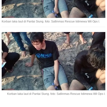
Korban laka laut di Pantai Siung. foto: Satlinmas Rescue Istimewa Wil Ops I.
Korban laka laut di Pantai Siung. foto: Satlinmas Rescue Istimewa Wil Ops I.