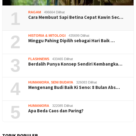
1
RAGAM
496664 Dilihat
Cara Membuat Sapi Betina Cepat Kawin Sec…
2
HISTORIA & MITOLOGI
435699 Dilihat
Minggu Pahing Dipilih sebagai Hari Baik …
3
FLASHNEWS
433465 Dilihat
Berdalih Punya Konsep Sendiri Kembangka…
4
HUMANIORA
,
SENI BUDAYA
326083 Dilihat
Mengenang Budi Baik Ki Seno: 8 Bulan Abs…
5
HUMANIORA
322085 Dilihat
Apa Beda Caos dan Paring?
TOPIK POPULER