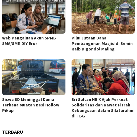
Web Pengajuan Akun SPMB
Pilu! Jutaan Dana
SMA/SMK DIY Eror
Pembangunan Masjid di Semin
Raib Digondol Maling
Siswa SD Meninggal Dunia
Sri Sultan HB X Ajak Perkuat
Terkena Muatan Besi Hollow
Solidaritas dan Rawat Fitrah
Pikap
Kebangsaan dalam Silaturahmi
di TBG
TERBARU