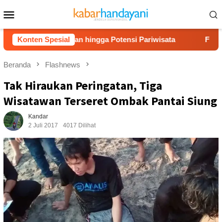
Loncat
Menu
ke
Mobile
konten
ses Jalan hingga Potensi Pariwisata
Konten Spesial
Film “Nalar” Kar
Beranda
Flashnews
Tak Hiraukan Peringatan, Tiga
Wisatawan Terseret Ombak Pantai Siung
Kandar
2 Juli 2017
4017 Dilihat