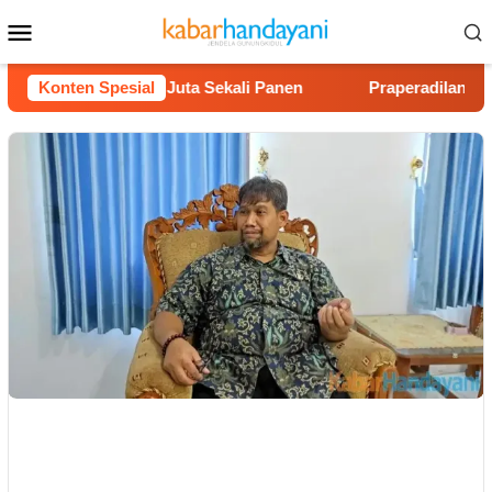
Loncat
Menu
ke
Mobile
konten
 Untung Rp40 Juta Sekali Panen
Konten Spesial
Praperadilan Raudi Akm