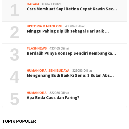
1
RAGAM
496671 Dilihat
Cara Membuat Sapi Betina Cepat Kawin Sec…
2
HISTORIA & MITOLOGI
435699 Dilihat
Minggu Pahing Dipilih sebagai Hari Baik …
3
FLASHNEWS
433465 Dilihat
Berdalih Punya Konsep Sendiri Kembangka…
4
HUMANIORA
,
SENI BUDAYA
326083 Dilihat
Mengenang Budi Baik Ki Seno: 8 Bulan Abs…
5
HUMANIORA
322086 Dilihat
Apa Beda Caos dan Paring?
TOPIK POPULER