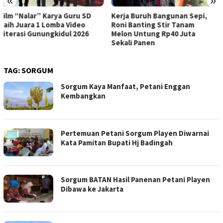
«
»
Kerja Buruh Bangunan Sepi,
ASI Lancar, Ibu Lebih Tenang:
Roni Banting Stir Tanam
RSUD Wonosari Dampingi Ibu
Melon Untung Rp40 Juta
Hamil dan Menyusui
Sekali Panen
TAG:
SORGUM
Sorgum Kaya Manfaat, Petani Enggan
Kembangkan
Pertemuan Petani Sorgum Playen Diwarnai
Kata Pamitan Bupati Hj Badingah
Sorgum BATAN Hasil Panenan Petani Playen
Dibawa ke Jakarta