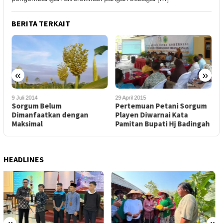
BERITA TERKAIT
«
»
29 April 2015
17 April 2015
1
Pertemuan Petani Sorgum
Sorgum BATAN Hasil
Playen Diwarnai Kata
Panenan Petani Playen
Pamitan Bupati Hj Badingah
Dibawa ke Jakarta
M
HEADLINES