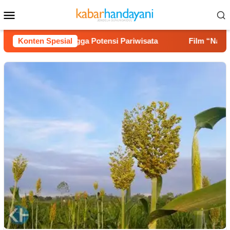
Loncat
Menu
ke
Mobile
konten
s Jalan hingga Potensi Pariwisata
Konten Spesial
Film “Nalar” Karya