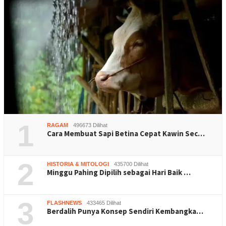
1
RAGAM
496673 Dilihat
Cara Membuat Sapi Betina Cepat Kawin Sec…
2
HISTORIA & MITOLOGI
435700 Dilihat
Minggu Pahing Dipilih sebagai Hari Baik …
3
FLASHNEWS
433465 Dilihat
Berdalih Punya Konsep Sendiri Kembangka…