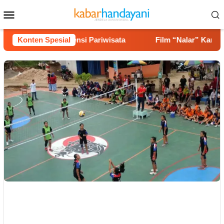
Loncat
Menu
ke
Mobile
konten
n hingga Potensi Pariwisata
Konten Spesial
Film “Nalar” Karya Guru 