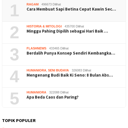
1
RAGAM
496673 Dilihat
Cara Membuat Sapi Betina Cepat Kawin Sec…
2
HISTORIA & MITOLOGI
435700 Dilihat
Minggu Pahing Dipilih sebagai Hari Baik …
3
FLASHNEWS
433465 Dilihat
Berdalih Punya Konsep Sendiri Kembangka…
4
HUMANIORA
,
SENI BUDAYA
326083 Dilihat
Mengenang Budi Baik Ki Seno: 8 Bulan Abs…
5
HUMANIORA
322088 Dilihat
Apa Beda Caos dan Paring?
TOPIK POPULER