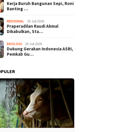
Kerja Buruh Bangunan Sepi, Roni
Banting …
REGIONAL
29 Juli 2026
Praperadilan Raudi Akmal
Dikabulkan, Sta…
EKOLOGI
24 Juli 2026
Dukung Gerakan Indonesia ASRI,
Pemkab Gu…
OPULER
r 2022
4 Juli 2020
3 Februari 2019
ammadiyah Al
Pandemi COVID-19, SMP
Sister Schoo
n Borong
Muh Al Mujahidin
Belasan Siswa
gaan Anugerah
Gunungkidul Gelar Wisuda
Belajar Di Gu
kan Berkemajuan
Drive Thru