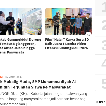
»
Film “Nalar” Karya Guru SD
Kerja 
ab Gunungkidul Dorong
Raih Juara 1 Lomba Video
Roni B
Tembus Nglanggeran,
Literasi Gunungkidul 2026
Melon
s Akses Jalan hingga
Sekali
nsi Pariwisata
SI
Kandar
15 Maret 2026
k Mubalig Muda, SMP Muhammadiyah Al
hidin Terjunkan Siswa ke Masyarakat
NGKIDUL, (KH),– Keberlanjutan program dakwah yang
ntuh langsung masyarakat menjadi harapan besar bagi
TOPIK
Muhammadiyah […]