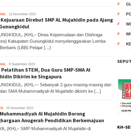
G
P
NAL
Kandar
11 November 2023
 Kejuaraan Direbut SMP AL Mujahidin pada Ajang
W
Gunungkidul
WI
NGKIDUL, (KH),– Dinas Kepemudaan dan Olahraga
ora) Kabupaten Gunungkidul menyelenggarakan Lomba
KE
 Berbaris (LBB) Pelajar […]
SEPUT
NAL
Kandar
8 September 2023
i Pelatihan STEM, Dua Guru SMP-SMA Al
hidin Dikirim ke Singapura
NGKIDUL, (KH),— Sebanyak 2 guru masing-masing dari
an SMA Muhammadiyah Al Mujahidin dikirim ke […]
SI
Kandar
26 Desember 2022
Muhammadiyah Al Mujahidin Borong
hargaan Anugerah Pendidikan Berkemajuan
KH-SE
, (KH),– SMP Muhammadiyah Al Mujahidin di