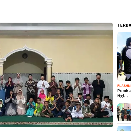
TERB
FLASHN
Pemka
Ngl…