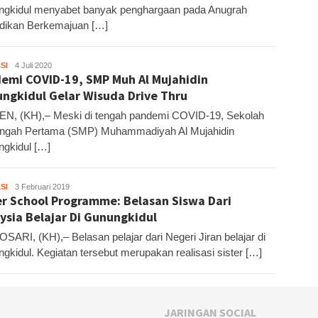
gkidul menyabet banyak penghargaan pada Anugrah
dikan Berkemajuan […]
SI
Kandar
4 Juli 2020
emi COVID-19, SMP Muh Al Mujahidin
ngkidul Gelar Wisuda Drive Thru
N, (KH),– Meski di tengah pandemi COVID-19, Sekolah
ngah Pertama (SMP) Muhammadiyah Al Mujahidin
gkidul […]
SI
Kandar
3 Februari 2019
er School Programme: Belasan Siswa Dari
ysia Belajar Di Gunungkidul
ARI, (KH),– Belasan pelajar dari Negeri Jiran belajar di
gkidul. Kegiatan tersebut merupakan realisasi sister […]
JARINGAN SOCIAL