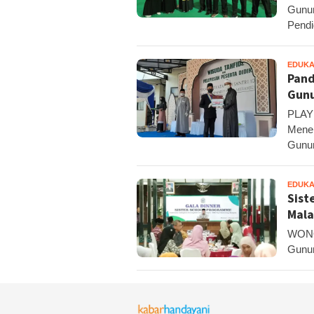
Gunun
Pendi
EDUKA
Pand
Gunu
PLAYE
Mene
Gunun
EDUKA
Sist
Mala
WONOS
Gunun