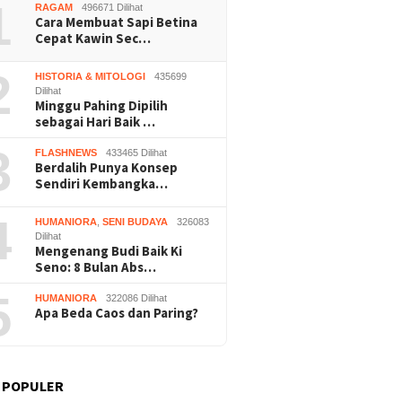
1
RAGAM
496671 Dilihat
Cara Membuat Sapi Betina
Cepat Kawin Sec…
2
HISTORIA & MITOLOGI
435699
Dilihat
Minggu Pahing Dipilih
sebagai Hari Baik …
Buruh Bangunan Sepi,
Praperadilan Raudi Akmal
Dukung 
3
FLASHNEWS
433465 Dilihat
anting Stir Tanam
Dikabulkan, Status
ASRI, P
Berdalih Punya Konsep
 Untung Rp40 Juta
Tersangka Gugur
Gelar K
Sendiri Kembangka…
 Panen
Bersihk
Wonosar
4
HUMANIORA
,
SENI BUDAYA
326083
Dilihat
Mengenang Budi Baik Ki
Seno: 8 Bulan Abs…
5
HUMANIORA
322086 Dilihat
Apa Beda Caos dan Paring?
 POPULER