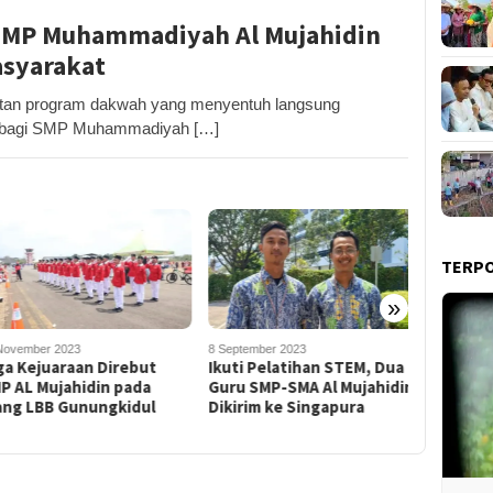
 SMP Muhammadiyah Al Mujahidin
asyarakat
an program dakwah yang menyentuh langsung
r bagi SMP Muhammadiyah […]
TERP
»
vember 2023
8 September 2023
26 Desembe
a Kejuaraan Direbut
Ikuti Pelatihan STEM, Dua
SMP Muh
 AL Mujahidin pada
Guru SMP-SMA Al Mujahidin
Mujahidi
ng LBB Gunungkidul
Dikirim ke Singapura
Penghar
Pendidi