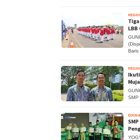
REGIO
Tiga
LBB 
GUNU
(Disp
Baris
REGIO
Ikut
Muja
GUNU
SMP d
EDUKA
SMP 
Peng
YOGYA