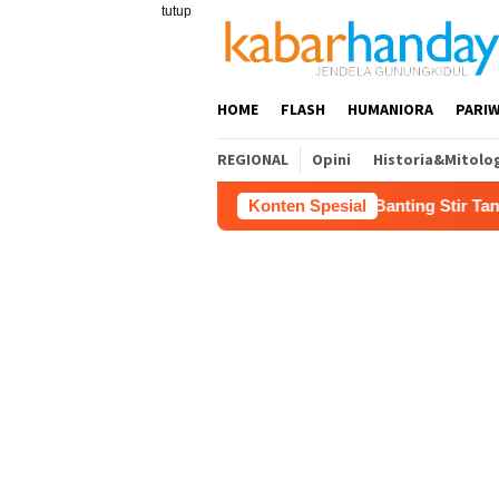
Loncat
tutup
ke
konten
HOME
FLASH
HUMANIORA
PARIW
REGIONAL
Opini
Historia&Mitolo
rja Buruh Bangunan Sepi, Roni Banting Stir Tanam Melon Untu
Konten Spesial