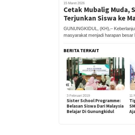
15 Maret 2026
Cetak Mubalig Muda,
Terjunkan Siswa ke M
GUNUNGKIDUL, (KH),– Keberlanjut
masyarakat menjadi harapan besa
BERITA TERKAIT
«
4 Juli 2020
3 Februari 2019
11 No
Pandemi COVID-19, SMP
Sister School Programme:
Tig
Muh Al Mujahidin
Belasan Siswa Dari Malaysia
SMP
Gunungkidul Gelar Wisuda
Belajar Di Gunungkidul
Aja
Drive Thru