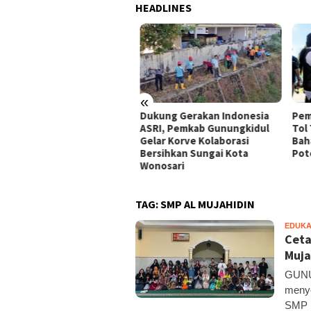
HEADLINES
«
peradilan Raudi Akmal
Dukung Gerakan Indonesia
Pemk
abulkan, Status
ASRI, Pemkab Gunungkidul
Tol 
rsangka Gugur
Gelar Korve Kolaborasi
Baha
Bersihkan Sungai Kota
Pote
Wonosari
TAG:
SMP AL MUJAHIDIN
EDUKA
Ceta
Muja
GUNU
menye
SMP 