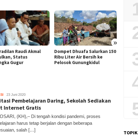
»
Film “
et Dhuafa Salurkan 150
Pemkab Gunungkidul Dorong
Raih J
Liter Air Bersih ke
Tol Tembus Nglanggeran,
Litera
sok Gunungkidul
Bahas Akses Jalan hingga
Potensi Pariwisata
SI
Kandar
23 Juni 2020
litasi Pembelajaran Daring, Sekolah Sediakan
t Internet Gratis
ARI, (KH),– Di tengah kondisi pandemi, proses
lajaran harus tetap berjalan dengan beberapa
suaian, salah […]
TOPIK