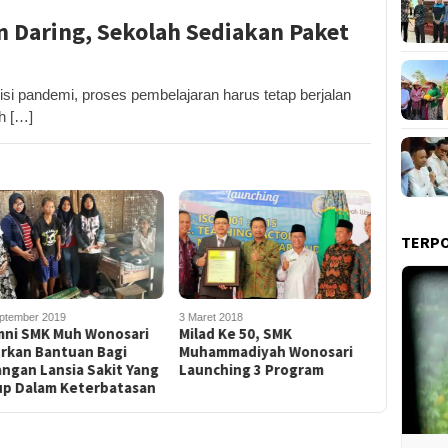
an Daring, Sekolah Sediakan Paket
i pandemi, proses pembelajaran harus tetap berjalan
h […]
TERP
ptember 2019
3 Maret 2018
mni SMK Muh Wonosari
Milad Ke 50, SMK
urkan Bantuan Bagi
Muhammadiyah Wonosari
ngan Lansia Sakit Yang
Launching 3 Program
up Dalam Keterbatasan