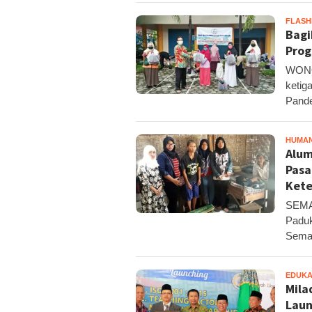
FLAS
Bagi
Prog
WONOS
ketig
Pand
HUMA
Alum
Pasa
Kete
SEMAN
Paduk
Sema
EDUKA
Mila
Laun