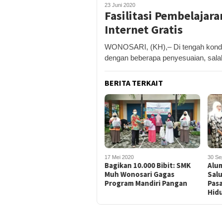
23 Juni 2020
Fasilitasi Pembelajar
Internet Gratis
WONOSARI, (KH),– Di tengah kondis
dengan beberapa penyesuaian, sala
BERITA TERKAIT
17 Mei 2020
30 Se
Bagikan 10.000 Bibit: SMK
Alu
Muh Wonosari Gagas
Sal
Program Mandiri Pangan
Pasa
Hid