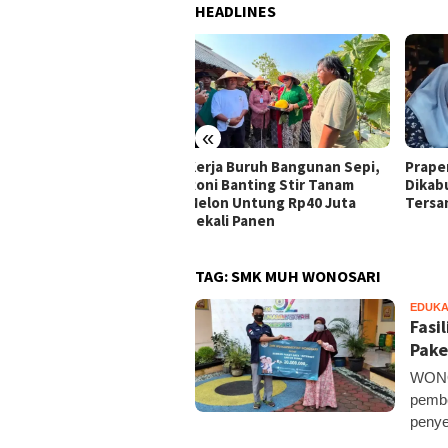
HEADLINES
«
ja Buruh Bangunan Sepi,
Praperadilan Raudi Akmal
Domp
i Banting Stir Tanam
Dikabulkan, Status
Ribu 
on Untung Rp40 Juta
Tersangka Gugur
Pelo
ali Panen
TAG:
SMK MUH WONOSARI
EDUKA
Fasi
Pake
WONOS
pembe
penye