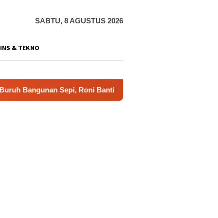
SABTU, 8 AGUSTUS 2026
INS & TEKNO
nan Sepi, Roni Banting Stir Tanam Melon Untung Rp40 Juta Sek