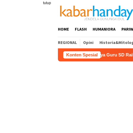
Loncat
tutup
ke
konten
HOME
FLASH
HUMANIORA
PARIW
REGIONAL
Opini
Historia&Mitolo
Pariwisata
Film “Nalar” Karya Guru SD Raih Juara 1 Lo
Konten Spesial