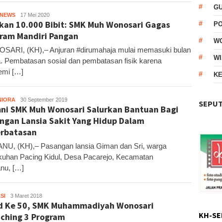
G
HNEWS
Kandar
17 Mei 2020
kan 10.000 Bibit: SMK Muh Wonosari Gagas
P
ram Mandiri Pangan
W
ARI, (KH),– Anjuran #dirumahaja mulai memasuki bulan
WI
a. Pembatasan sosial dan pembatasan fisik karena
emi […]
KE
NIORA
Kandar
30 September 2019
SEPUT
ni SMK Muh Wonosari Salurkan Bantuan Bagi
ngan Lansia Sakit Yang Hidup Dalam
rbatasan
U, (KH),– Pasangan lansia Giman dan Sri, warga
uhan Pacing Kidul, Desa Pacarejo, Kecamatan
nu, […]
SI
Kandar
3 Maret 2018
d Ke 50, SMK Muhammadiyah Wonosari
KH-SE
ching 3 Program