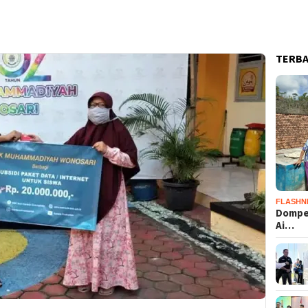
TERB
FLASHN
Dompet
Ai…