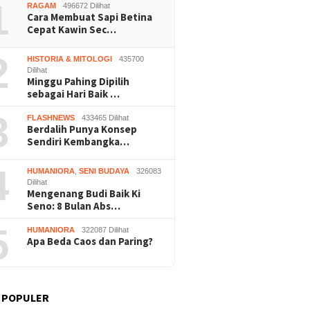
1
RAGAM
496672 Dilihat
Cara Membuat Sapi Betina
Cepat Kawin Sec…
2
HISTORIA & MITOLOGI
435700
Dilihat
Minggu Pahing Dipilih
sebagai Hari Baik …
Nalar” Karya Guru SD
Kerja Buruh Bangunan Sepi,
Prapera
3
FLASHNEWS
433465 Dilihat
uara 1 Lomba Video
Roni Banting Stir Tanam
Dikabul
Berdalih Punya Konsep
si Gunungkidul 2026
Melon Untung Rp40 Juta
Tersang
Sendiri Kembangka…
Sekali Panen
4
HUMANIORA
,
SENI BUDAYA
326083
Dilihat
Mengenang Budi Baik Ki
Seno: 8 Bulan Abs…
5
HUMANIORA
322087 Dilihat
Apa Beda Caos dan Paring?
 POPULER