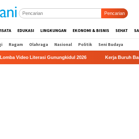
Pencarian
ISATA
EDUKASI
LINGKUNGAN
EKONOMI & BISNIS
SEHAT
SA
gi
Ragam
Olahraga
Nasional
Politik
Seni Budaya
iterasi Gunungkidul 2026
Kerja Buruh Bangunan Sepi, R