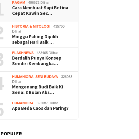
1
RAGAM
496672 Dilihat
Cara Membuat Sapi Betina
Cepat Kawin Sec…
2
HISTORIA & MITOLOGI
435700
Dilihat
Minggu Pahing Dipilih
sebagai Hari Baik …
Nalar” Karya Guru SD
Kerja Buruh Bangunan Sepi,
Prapera
3
FLASHNEWS
433465 Dilihat
uara 1 Lomba Video
Roni Banting Stir Tanam
Dikabul
Berdalih Punya Konsep
si Gunungkidul 2026
Melon Untung Rp40 Juta
Tersang
Sendiri Kembangka…
Sekali Panen
4
HUMANIORA
,
SENI BUDAYA
326083
Dilihat
Mengenang Budi Baik Ki
Seno: 8 Bulan Abs…
5
HUMANIORA
322087 Dilihat
Apa Beda Caos dan Paring?
 POPULER