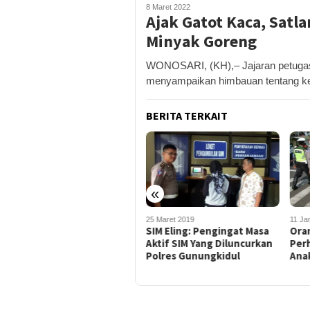
8 Maret 2022
Ajak Gatot Kaca, Satl
Minyak Goreng
WONOSARI, (KH),– Jajaran petugas 
menyampaikan himbauan tentang ke
BERITA TERKAIT
«
30 April 2019
25 Maret 2019
11 Ja
Ngebut dan Operasikan HP
SIM Eling: Pengingat Masa
Ora
Saat Berkendara Jadi
Aktif SIM Yang Diluncurkan
Per
Prioritas Operasi
Polres Gunungkidul
Anak
Keselamatan 2019