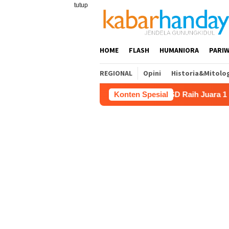
Loncat
tutup
ke
konten
HOME
FLASH
HUMANIORA
PARIW
REGIONAL
Opini
Historia&Mitolo
Film “Nalar” Karya Guru SD Raih Juara 1 Lomba Video L
Konten Spesial