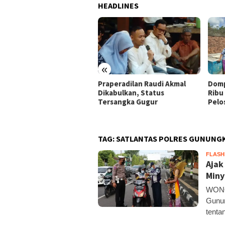
HEADLINES
«
ja Buruh Bangunan Sepi,
Praperadilan Raudi Akmal
Domp
i Banting Stir Tanam
Dikabulkan, Status
Ribu 
on Untung Rp40 Juta
Tersangka Gugur
Pelo
ali Panen
TAG:
SATLANTAS POLRES GUNUNG
FLAS
Ajak
Miny
WONOS
Gunun
tenta