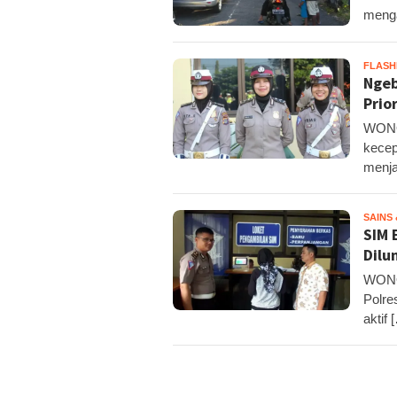
menga
FLAS
Ngeb
Prio
WONOS
kecep
menja
SAINS
SIM 
Dilu
WONOS
Polre
aktif 