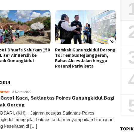
»
Film “
et Dhuafa Salurkan 150
Pemkab Gunungkidul Dorong
Raih J
Liter Air Bersih ke
Tol Tembus Nglanggeran,
Litera
sok Gunungkidul
Bahas Akses Jalan hingga
Potensi Pariwisata
KIDUL
HNEWS
Kandar
8 Maret 2022
 Gatot Kaca, Satlantas Polres Gunungkidul Bagi
ak Goreng
ARI, (KH),– Jajaran petugas Satlantas Polres
gkidul menggelar baksos serta menyampaikan himbauan
ng kesehatan di […]
TOPIK