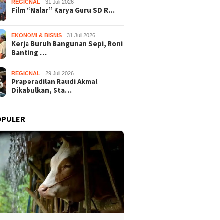
REGIONAL
31 Juli 2026
Film “Nalar” Karya Guru SD R…
EKONOMI & BISNIS
31 Juli 2026
Kerja Buruh Bangunan Sepi, Roni
Banting …
REGIONAL
29 Juli 2026
Praperadilan Raudi Akmal
Dikabulkan, Sta…
OPULER
2022
11 Desember 2021
1 Mei 2019
celakaan, Anggota
Ganggu Kenyamanan
Naik Tanjaka
unungkidul
Pantai, Ratusan Pelajar SMK
Bus Berisi Pu
l Dunia
Asal Bantul Digelandang
Terguling, 1 
Polisi
Dunia