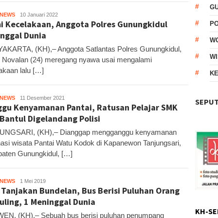
G
HNEWS
Kandar
10 Januari 2022
i Kecelakaan, Anggota Polres Gunungkidul
P
nggal Dunia
W
KARTA, (KH),– Anggota Satlantas Polres Gunungkidul,
WI
u Novalan (24) meregang nyawa usai mengalami
akaan lalu […]
KE
HNEWS
Kandar
11 Desember 2021
SEPUT
gu Kenyamanan Pantai, Ratusan Pelajar SMK
 Bantul Digelandang Polisi
UNGSARI, (KH),– Dianggap mengganggu kenyamanan
nasi wisata Pantai Watu Kodok di Kapanewon Tanjungsari,
aten Gunungkidul, […]
HNEWS
Kandar
1 Mei 2019
 Tanjakan Bundelan, Bus Berisi Puluhan Orang
uling, 1 Meninggal Dunia
KH-SE
N, (KH),– Sebuah bus berisi puluhan penumpang