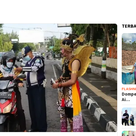
TERB
FLASHN
Dompet
Ai…