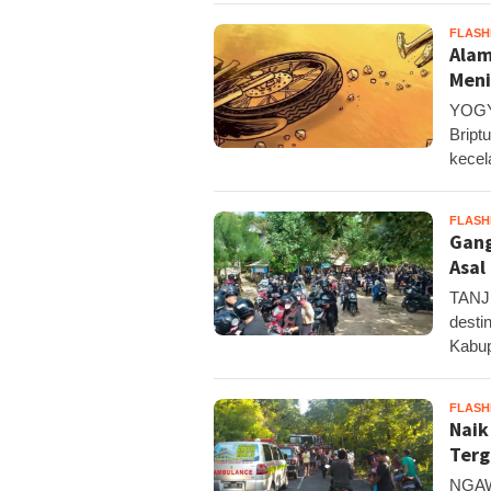
FLAS
Alam
Meni
YOGYA
Bript
kecel
FLAS
Gang
Asal
TANJ
desti
Kabup
FLAS
Naik
Terg
NGAWE