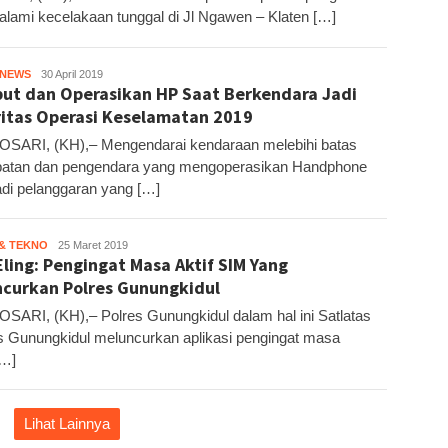
lami kecelakaan tunggal di Jl Ngawen – Klaten […]
HNEWS
Kandar
30 April 2019
ut dan Operasikan HP Saat Berkendara Jadi
ritas Operasi Keselamatan 2019
ARI, (KH),– Mengendarai kendaraan melebihi batas
atan dan pengendara yang mengoperasikan Handphone
di pelanggaran yang […]
 & TEKNO
Kandar
25 Maret 2019
Eling: Pengingat Masa Aktif SIM Yang
ncurkan Polres Gunungkidul
ARI, (KH),– Polres Gunungkidul dalam hal ini Satlatas
s Gunungkidul meluncurkan aplikasi pengingat masa
[…]
Lihat Lainnya