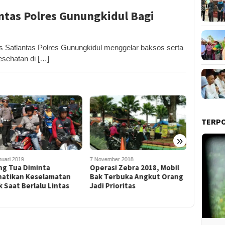
antas Polres Gunungkidul Bagi
Satlantas Polres Gunungkidul menggelar baksos serta
sehatan di […]
TERP
»
10 Januari 
nuari 2019
7 November 2018
Alami Ke
ng Tua Diminta
Operasi Zebra 2018, Mobil
Polres G
hatikan Keselamatan
Bak Terbuka Angkut Orang
Meningga
 Saat Berlalu Lintas
Jadi Prioritas