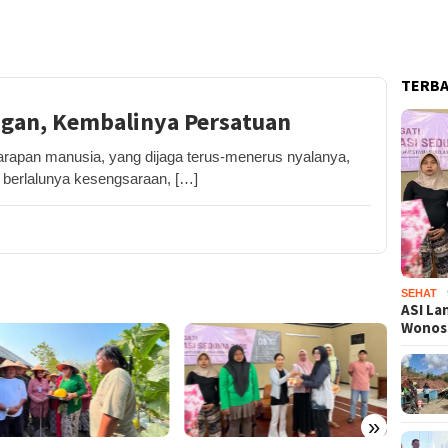
TERB
ngan, Kembalinya Persatuan
an manusia, yang dijaga terus-menerus nyalanya,
i berlalunya kesengsaraan, […]
SEHAT
ASI La
Wono
»