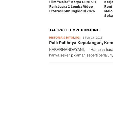
m “Nalar” Karya Guru SD
Kerja Buruh Bangunan Sepi,
ASI 
h Juara 1 Lomba Video
Roni Banting Stir Tanam
RSUD
erasi Gunungkidul 2026
Melon Untung Rp40 Juta
Hami
Sekali Panen
TAG:
PULI TEMPE PONJONG
HISTORIA & MITOLOGI
KH6
3 Februari 2016
Puli: Pulihnya Kepulangan, Ke
KABARHANDAYANI, — Harapan-harapan
hanya sekerlip damar, seperti berlalu