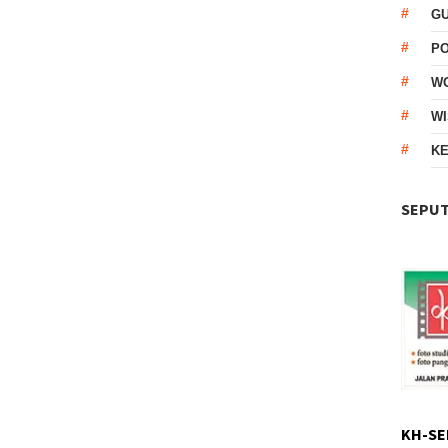
G
P
W
WI
KE
SEPUT
KH-SE