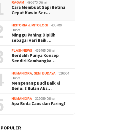
1
RAGAM
496673 Dilihat
Cara Membuat Sapi Betina
Cepat Kawin Sec…
2
HISTORIA & MITOLOGI
435700
Dilihat
Minggu Pahing Dipilih
sebagai Hari Baik …
3
FLASHNEWS
433465 Dilihat
Berdalih Punya Konsep
Sendiri Kembangka…
4
HUMANIORA
,
SENI BUDAYA
326084
Dilihat
Mengenang Budi Baik Ki
Seno: 8 Bulan Abs…
5
HUMANIORA
322089 Dilihat
Apa Beda Caos dan Paring?
 POPULER