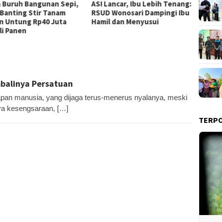
Lancar, Ibu Lebih Tenang:
Dompet Dhuafa Salurkan 150
Pemka
 Wonosari Dampingi Ibu
Ribu Liter Air Bersih ke
Tol T
l dan Menyusui
Pelosok Gunungkidul
Bahas 
Potens
mbalinya Persatuan
 manusia, yang dijaga terus-menerus nyalanya, meski
nya kesengsaraan, […]
TERP