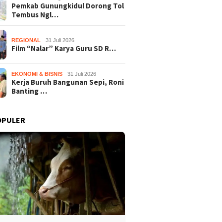
Film “Nalar” Karya Guru SD
Kerja B
b Gunungkidul Dorong
Pemkab Gunungkidul Dorong Tol
Raih Juara 1 Lomba Video
Roni Ba
embus Nglanggeran,
Tembus Ngl…
Literasi Gunungkidul 2026
Melon U
Akses Jalan hingga
Sekali 
i Pariwisata
REGIONAL
31 Juli 2026
Film “Nalar” Karya Guru SD R…
EKONOMI & BISNIS
31 Juli 2026
Kerja Buruh Bangunan Sepi, Roni
Banting …
OPULER