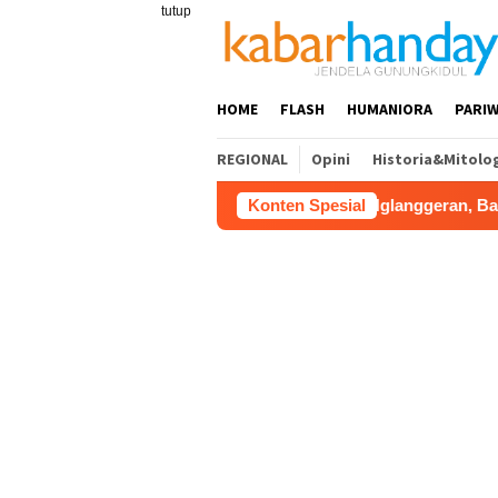
Loncat
tutup
ke
konten
HOME
FLASH
HUMANIORA
PARIW
REGIONAL
Opini
Historia&Mitolo
ab Gunungkidul Dorong Tol Tembus Nglanggeran, Bahas Akses J
Konten Spesial