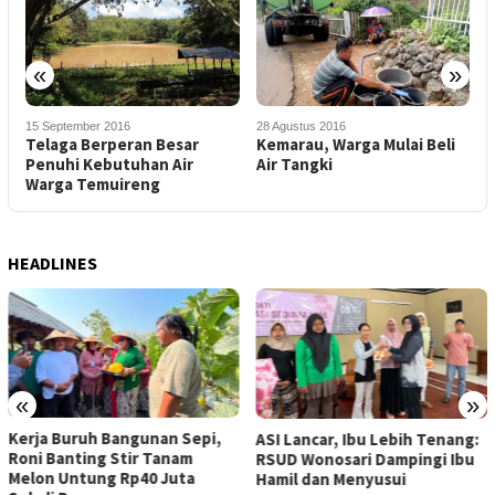
«
»
15 September 2016
28 Agustus 2016
3
a
Telaga Berperan Besar
Kemarau, Warga Mulai Beli
S
Penuhi Kebutuhan Air
Air Tangki
Warga Temuireng
L
HEADLINES
«
»
Kerja Buruh Bangunan Sepi,
ASI Lancar, Ibu Lebih Tenang:
Roni Banting Stir Tanam
RSUD Wonosari Dampingi Ibu
Melon Untung Rp40 Juta
Hamil dan Menyusui