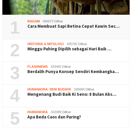
1
RAGAM
496673 Dilihat
Cara Membuat Sapi Betina Cepat Kawin Sec…
2
HISTORIA & MITOLOGI
435700 Dilihat
Minggu Pahing Dipilih sebagai Hari Baik …
3
FLASHNEWS
433465 Dilihat
Berdalih Punya Konsep Sendiri Kembangka…
4
HUMANIORA
,
SENI BUDAYA
326084 Dilihat
Mengenang Budi Baik Ki Seno: 8 Bulan Abs…
5
HUMANIORA
322089 Dilihat
Apa Beda Caos dan Paring?