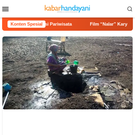
Loncat
Menu
ke
Mobile
konten
hingga Potensi Pariwisata
Konten Spesial
Film “Nalar” Karya Guru SD 