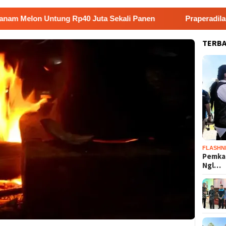
 Untung Rp40 Juta Sekali Panen
Praperadilan Raudi Ak
TERB
FLASHN
Pemka
Ngl…