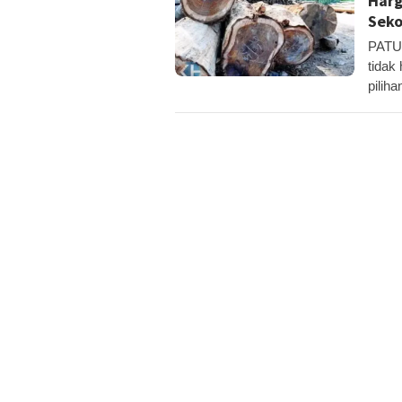
Harg
Seko
PATUK
tidak
piliha