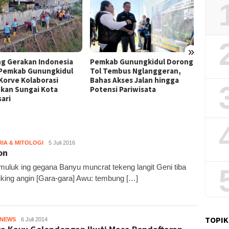
»
Film “Nalar” Karya Guru SD
Kerja 
ab Gunungkidul Dorong
Raih Juara 1 Lomba Video
Roni B
Tembus Nglanggeran,
Literasi Gunungkidul 2026
Melon
s Akses Jalan hingga
Sekali
nsi Pariwisata
RIA & MITOLOGI
KH6
5 Juli 2016
on
muluk ing gegana Banyu muncrat tekeng langit Geni tiba
iking angin [Gara-gara] Awu: tembung […]
TOPIK
HNEWS
KH
6 Juli 2014