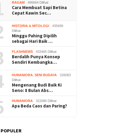
1
RAGAM
496664 Dilihat
Cara Membuat Sapi Betina
Cepat Kawin Sec…
2
HISTORIA & MITOLOGI
435699
Dilihat
Minggu Pahing Dipilih
Buruh Bangunan Sepi,
Praperadilan Raudi Akmal
Dukung 
sebagai Hari Baik …
anting Stir Tanam
Dikabulkan, Status
ASRI, P
 Untung Rp40 Juta
Tersangka Gugur
Gelar K
3
FLASHNEWS
433465 Dilihat
 Panen
Bersihk
Berdalih Punya Konsep
Wonosar
Sendiri Kembangka…
4
HUMANIORA
,
SENI BUDAYA
326083
Dilihat
Mengenang Budi Baik Ki
Seno: 8 Bulan Abs…
5
HUMANIORA
322086 Dilihat
Apa Beda Caos dan Paring?
 POPULER