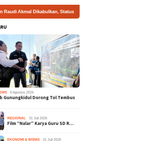
mal Dikabulkan, Status Tersangka Gugur
Dukung Gerakan
ARU
EWS
6 Agustus 2026
b Gunungkidul Dorong Tol Tembus
REGIONAL
31 Juli 2026
Film “Nalar” Karya Guru SD R…
EKONOMI & BISNIS
31 Juli 2026