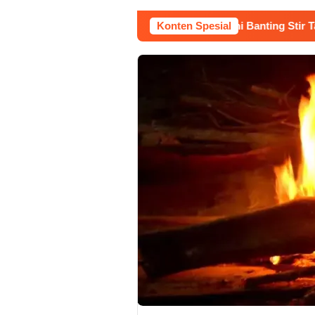
Kerja Buruh Bangunan Sepi, Roni Banting Stir Tanam Melon
Konten Spesial