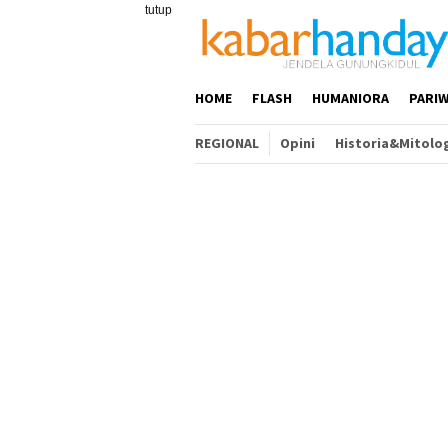
Loncat
tutup
ke
konten
HOME
FLASH
HUMANIORA
PARIW
REGIONAL
Opini
Historia&Mitolo