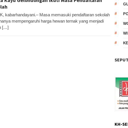
a Kayu Gelondongan Ikuti Masa Pendaftaran
G
lah
P
, kabarhandayani.– Masa memasuki pendaftaran sekolah
 hanya mempengaruhi harga hewan ternak yang menjadi
W
n […]
WI
KE
SEPUT
KH-SE