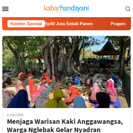
Loncat
Menu
ke
Mobile
konten
Melon Untung Rp40 Juta Sekali Panen
Konten Spesial
Praperadilan Raud
3 Juni 2026
Menjaga Warisan Kaki Anggawangsa,
Warga Nglebak Gelar Nyadran