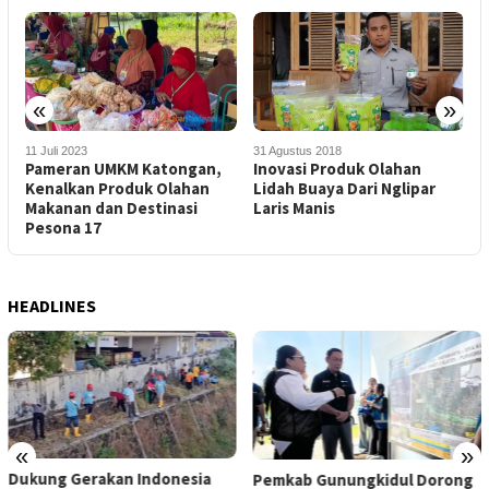
«
»
11 Juli 2023
31 Agustus 2018
6
Pameran UMKM Katongan,
Inovasi Produk Olahan
L
Kenalkan Produk Olahan
Lidah Buaya Dari Nglipar
W
Makanan dan Destinasi
Laris Manis
D
Pesona 17
L
HEADLINES
«
»
Dukung Gerakan Indonesia
Pemkab Gunungkidul Dorong