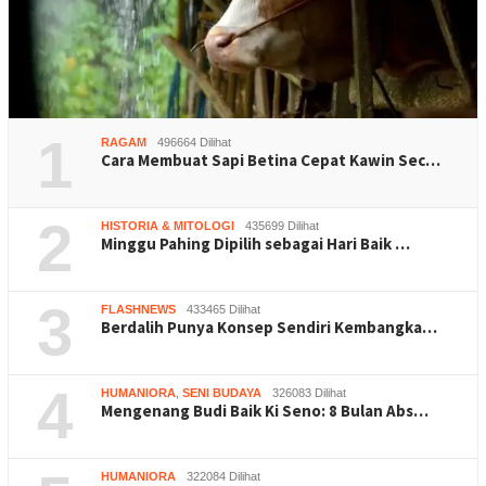
1
RAGAM
496664 Dilihat
Cara Membuat Sapi Betina Cepat Kawin Sec…
2
HISTORIA & MITOLOGI
435699 Dilihat
Minggu Pahing Dipilih sebagai Hari Baik …
3
FLASHNEWS
433465 Dilihat
Berdalih Punya Konsep Sendiri Kembangka…
4
HUMANIORA
,
SENI BUDAYA
326083 Dilihat
Mengenang Budi Baik Ki Seno: 8 Bulan Abs…
HUMANIORA
322084 Dilihat